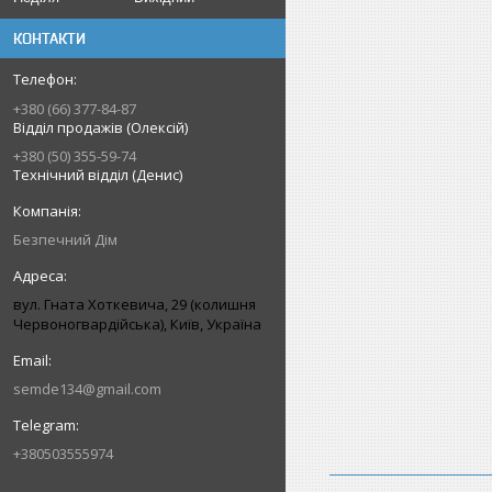
КОНТАКТИ
+380 (66) 377-84-87
Відділ продажів (Олексій)
+380 (50) 355-59-74
Технічний відділ (Денис)
Безпечний Дім
вул. Гната Хоткевича, 29 (колишня
Червоногвардійська), Київ, Україна
semde134@gmail.com
+380503555974