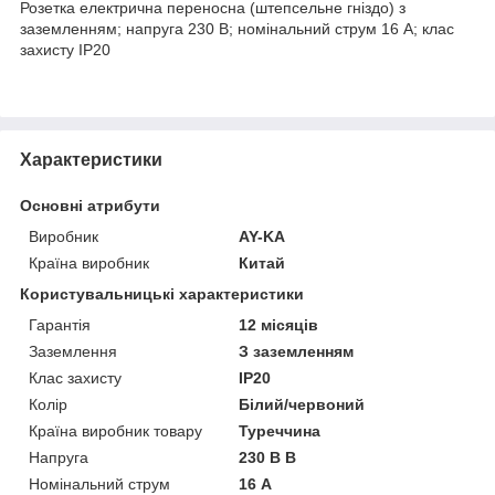
Розетка електрична переносна (штепсельне гніздо) з
заземленням; напруга 230 В; номінальний струм 16 А; клас
захисту IP20
Характеристики
Основні атрибути
Виробник
AY-KA
Країна виробник
Китай
Користувальницькі характеристики
Гарантія
12 місяців
Заземлення
З заземленням
Клас захисту
IP20
Колір
Білий/червоний
Країна виробник товару
Туреччина
Напруга
230 В В
Номінальний струм
16 А