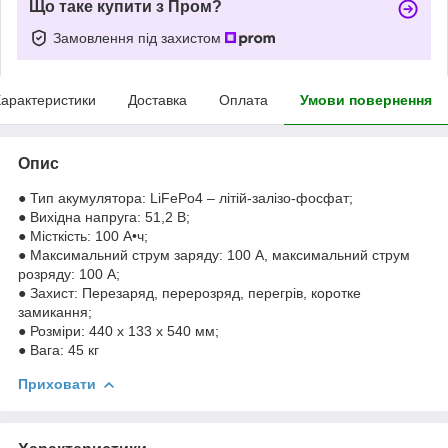
Що таке купити з Пром?
Замовлення під захистом
арактеристики
Доставка
Оплата
Умови повернення
Опис
● Тип акумулятора: LiFePo4 – літій-залізо-фосфат;
● Вихідна напруга: 51,2 В;
● Місткість: 100 А•ч;
● Максимальний струм заряду: 100 А, максимальний струм
розряду: 100 А;
● Захист: Перезаряд, перерозряд, перегрів, коротке
замикання;
● Розміри: 440 х 133 х 540 мм;
● Вага: 45 кг
Приховати