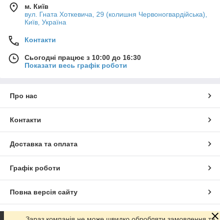
м. Київ
вул. Гната Хоткевича, 29 (колишня Червоногвардійська),
Київ, Україна
Контакти
Сьогодні працює з 10:00 до 16:30
Показати весь графік роботи
Про нас
Контакти
Доставка та оплата
Графік роботи
Повна версія сайту
Сайт створено на маркетплейсі
Prom.ua
Зараз компанія не може швидко обробляти замовлення та