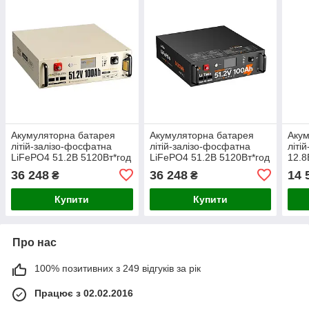
Акумуляторна батарея
Акумуляторна батарея
Акум
літій-залізо-фосфатна
літій-залізо-фосфатна
літі
LiFePO4 51.2В 5120Вт*год
LiFePO4 51.2В 5120Вт*год
12.8
Power Queen P51.2V100-
LiTime L51.2V100-100-
LiTi
36 248
36 248
14 
₴
₴
100-COM-16-S3U монтаж
COM-16-S3U монтаж в
SLI
в стійку 19"
стійку 19" (44-00521)
ульт
Купити
Купити
Про нас
100% позитивних з 249 відгуків за рік
Працює з 02.02.2016