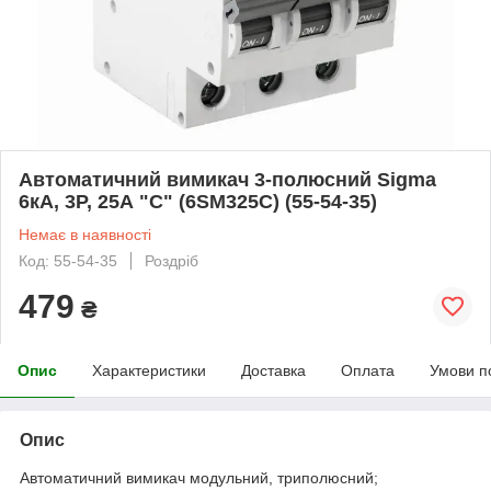
Автоматичний вимикач 3-полюсний Sigma
6кА, 3P, 25А "С" (6SM325C) (55-54-35)
Немає в наявності
Код: 55-54-35
Роздріб
479
₴
Опис
Характеристики
Доставка
Оплата
Умови п
Опис
Автоматичний вимикач модульний, триполюсний;