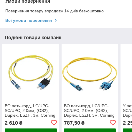
Умови повернення
Повернення товару впродовж 14 днів безкоштовно
Всі умови повернення
Подібні товари компанії
ВО патч-корд, LC/UPC-
ВО патч-корд, LC/UPC-
У па
SC/UPC, 2.0мм, (OS2),
SC/UPC, 2.0мм, (OS2),
SC/U
Duplex, LSZH, 3м, Corning
Duplex, LSZH, 3м, Corning
Dupl
2 610
787,50
2 2
₴
₴