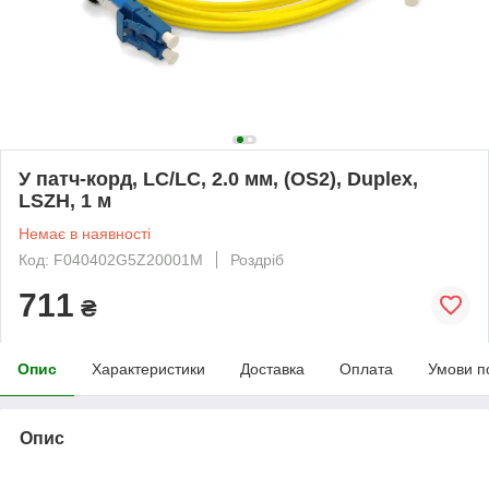
У патч-корд, LC/LC, 2.0 мм, (OS2), Duplex,
LSZH, 1 м
Немає в наявності
Код: F040402G5Z20001M
Роздріб
711
₴
Опис
Характеристики
Доставка
Оплата
Умови п
Опис