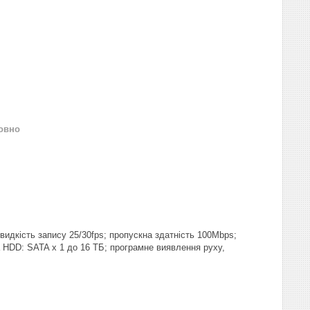
овно
видкість запису 25/30fps; пропускна здатність 100Mbps;
ка HDD: SATA x 1 до 16 ТБ; програмне виявлення руху,