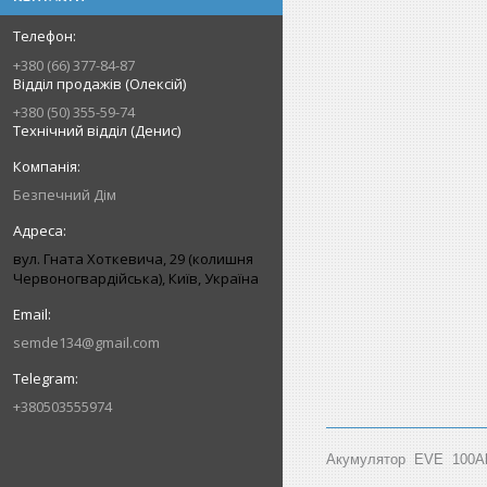
+380 (66) 377-84-87
Відділ продажів (Олексій)
+380 (50) 355-59-74
Технічний відділ (Денис)
Безпечний Дім
вул. Гната Хоткевича, 29 (колишня
Червоногвардійська), Київ, Україна
semde134@gmail.com
+380503555974
Акумулятор EVE 100Ah 