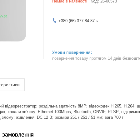
Немає в наявності
Код:
26-00573
+380 (66) 377-84-87
повернення товару протягом 14 днів
безкошт
теристики
й відеореєстратор; роздільна здатність 8MP; відеокодек H.265, H.264, ш
Ajax; канали зв’язку: Ethernet 100Mbps, Bluetooth; ONVIF, RTSP; підтрим
д злому; живлення: DC 12 В; розміри 251 / 251 / 51 мм; вага 700 г
я замовлення