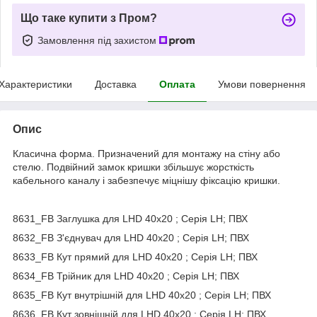
Що таке купити з Пром?
Замовлення під захистом
Характеристики
Доставка
Оплата
Умови повернення
Опис
Класична форма. Призначений для монтажу на стіну або
стелю. Подвійний замок кришки збільшує жорсткість
кабельного каналу і забезпечує міцнішу фіксацію кришки.
8631_FB Заглушка для LHD 40x20 ; Серія LH; ПВХ
8632_FB З'єднувач для LHD 40x20 ; Серія LH; ПВХ
8633_FB Кут прямий для LHD 40x20 ; Серія LH; ПВХ
8634_FB Трійник для LHD 40x20 ; Серія LH; ПВХ
8635_FB Кут внутрішній для LHD 40x20 ; Серія LH; ПВХ
8636_FB Кут зовнішній для LHD 40x20 ; Серія LH; ПВХ