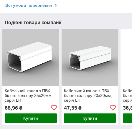
Всі умови повернення
Подібні товари компанії
Кабельний канал з ПВХ
Кабельний канал з ПВХ
Кабе
білого кольору 25х20мм,
білого кольору 20х20мм,
біло
серія LH
серія LH
сері
68,96
47,55
36,
₴
₴
Купити
Купити