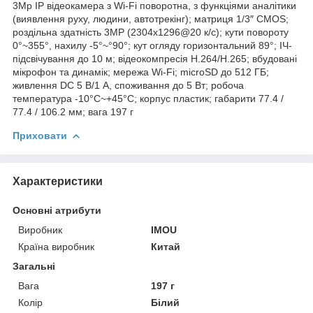
3Mp IP відеокамера з Wi-Fi поворотна, з функціями аналітики
(виявлення руху, людини, автотрекінг); матриця 1/3″ CMOS;
роздільна здатність 3MP (2304x1296@20 к/с); кути повороту
0°~355°, нахилу -5°~°90°; кут огляду горизонтальний 89°; ІЧ-
підсвічування до 10 м; відеокомпресія H.264/H.265; вбудовані
мікрофон та динамік; мережа Wi-Fi; microSD до 512 ГБ;
живлення DC 5 В/1 А, споживання до 5 Вт; робоча
температура -10°C~+45°C; корпус пластик; габарити 77.4 /
77.4 / 106.2 мм; вага 197 г
Приховати
Характеристики
Основні атрибути
Виробник
IMOU
Країна виробник
Китай
Загальні
Вага
197 г
Колір
Білий