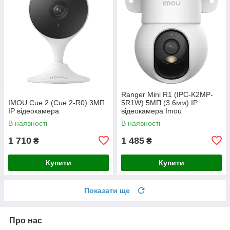
Ranger Mini R1 (IPC-K2MP-
IMOU Cue 2 (Cue 2-R0) 3МП
5R1W) 5МП (3.6мм) IP
IP відеокамера
відеокамера Imou
В наявності
В наявності
1 710
1 485
₴
₴
Купити
Купити
Показати ще
Про нас