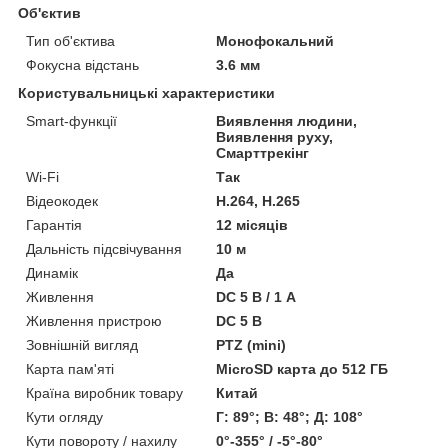
Об'єктив
Тип об'єктива
Монофокальний
Фокусна відстань
3.6 мм
Користувальницькі характеристики
Smart-функції
Виявлення людини,
Виявлення руху,
Смарттрекінг
Wi-Fi
Так
Відеокодек
H.264, H.265
Гарантія
12 місяців
Дальність підсвічування
10 м
Динамік
Да
Живлення
DC 5 В / 1 А
Живлення пристрою
DC 5 В
Зовнішній вигляд
PTZ (mini)
Карта пам'яті
MicroSD карта до 512 ГБ
Країна виробник товару
Китай
Кути огляду
Г: 89°; В: 48°; Д: 108°
Кути повороту / нахилу
0°-355° / -5°-80°