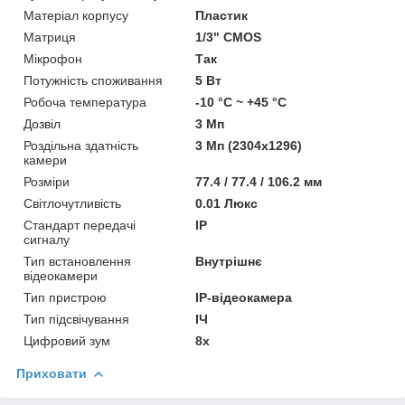
Матеріал корпусу
Пластик
Матриця
1/3" CMOS
Мікрофон
Так
Потужність споживання
5 Вт
Робоча температура
-10 °C ~ +45 °C
Дозвіл
3 Мп
Роздільна здатність
3 Мп (2304x1296)
камери
Розміри
77.4 / 77.4 / 106.2 мм
Світлочутливість
0.01 Люкс
Стандарт передачі
IP
сигналу
Тип встановлення
Внутрішнє
відеокамери
Тип пристрою
IP-відеокамера
Тип підсвічування
ІЧ
Цифровий зум
8x
Приховати