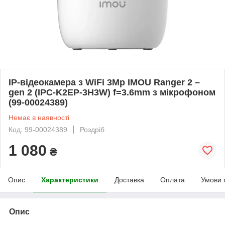
IP-відеокамера з WiFi 3Mp IMOU Ranger 2 –
gen 2 (IPC-K2EP-3H3W) f=3.6mm з мікрофоном
(99-00024389)
Немає в наявності
Код: 99-00024389
Роздріб
1 080
₴
Опис
Характеристики
Доставка
Оплата
Умови 
Опис