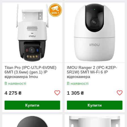
Titan Pro (IPC-U7LP-6V0NE)
IMOU Ranger 2 (IPC-K2EP-
6МП (3.6мм) (gen.1) IP
5R1W) 5МП Wi-Fi 6 IP
відеокамера Imou
відеокамера
В наявності
В наявності
4 275
1 305
₴
₴
Купити
Купити