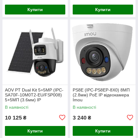
Купити
Купити
AOV PT Dual Kit 5+5MP (IPC-
PS8E (IPC-PS8EP-8X0) 8МП
SA70F-10M0T2-EU/FSP008)
(2.8мм) PoE IP відеокамера
5+5МП (3.6мм) IP
Imou
відеокамера Imou
В наявності
В наявності
10 125
3 240
₴
₴
Купити
Купити