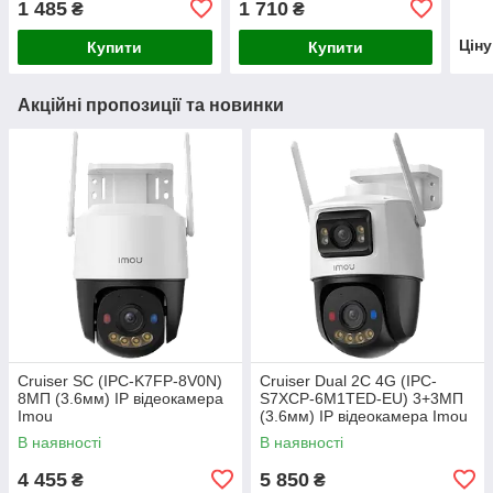
1 485
1 710
₴
₴
Цін
Купити
Купити
Акційні пропозиції та новинки
Cruiser SC (IPC-K7FP-8V0N)
Cruiser Dual 2C 4G (IPC-
8МП (3.6мм) IP відеокамера
S7XCP-6M1TED-EU) 3+3МП
Imou
(3.6мм) IP відеокамера Imou
В наявності
В наявності
4 455
5 850
₴
₴