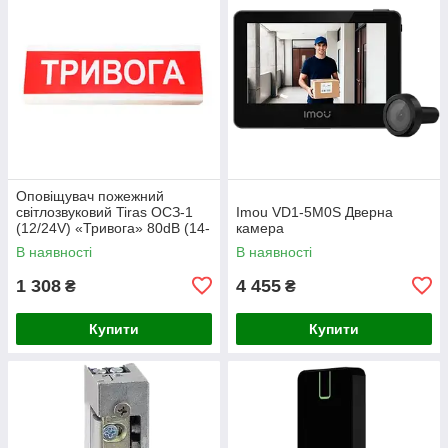
Оповіщувач пожежний
світлозвуковий Tiras ОСЗ-1
Imou VD1-5M0S Дверна
(12/24V) «Тривога» 80dB (14-
камера
00711)
В наявності
В наявності
1 308
4 455
₴
₴
Купити
Купити