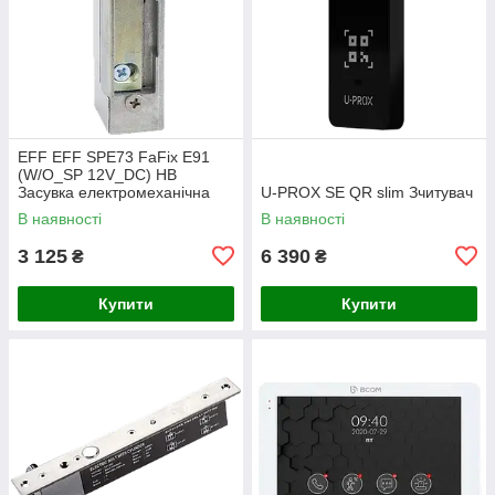
EFF EFF SPE73 FaFix E91
(W/O_SP 12V_DC) НВ
Засувка електромеханічна
U-PROX SЕ QR slim Зчитувач
В наявності
В наявності
3 125
6 390
₴
₴
Купити
Купити