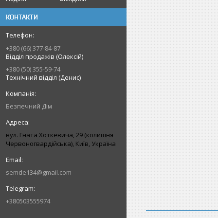
КОНТАКТИ
+380 (66) 377-84-87
Відділ продажів (Олексій)
+380 (50) 355-59-74
Технічний відділ (Денис)
Безпечний Дім
вул. Гната Хоткевича, 29 (колишня
Червоногвардійська), Київ, Україна
semde134@gmail.com
+380503555974