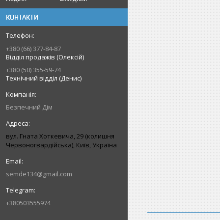
КОНТАКТИ
+380 (66) 377-84-87
Відділ продажів (Олексій)
+380 (50) 355-59-74
Технічний відділ (Денис)
Безпечний Дім
вул. Гната Хоткевича, 29 (колишня
Червоногвардійська), Київ, Україна
semde134@gmail.com
+380503555974