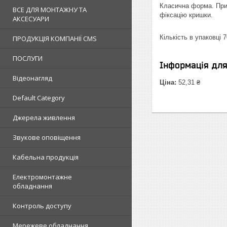
Класична форма. Приз
ВСЕ ДЛЯ МОНТАЖНУ ТА
фіксацію кришки.
АКСЕСУАРИ
Кількість в упаковці 
ПРОДУКЦІЯ КОМПАНІЇ CMS
ПОСЛУГИ
Інформація дл
Відеонагляд
Ціна:
52,31 ₴
Default Category
Джерела живлення
Звукове оповіщення
Кабельна продукція
Електромонтажне
обладнання
Контроль доступу
Мережеве обладнання