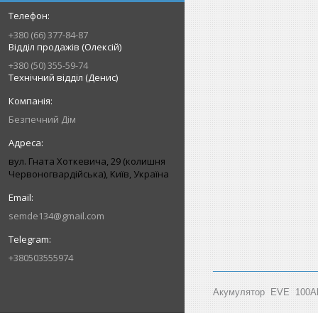
+380 (66) 377-84-87
Відділ продажів (Олексій)
+380 (50) 355-59-74
Технічний відділ (Денис)
Безпечний Дім
вул. Гната Хоткевича, 29 (колишня
Червоногвардійська), Київ, Україна
semde134@gmail.com
+380503555974
Акумулятор EVE 100Ah 