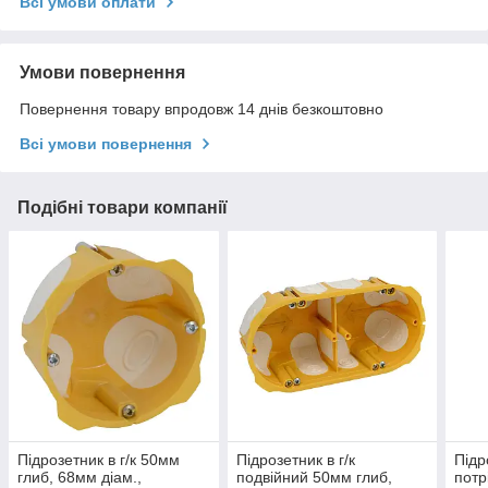
Всі умови оплати
Умови повернення
Повернення товару впродовж 14 днів безкоштовно
Всі умови повернення
Подібні товари компанії
Підрозетник в г/к 50мм
Підрозетник в г/к
Підр
глиб, 68мм діам.,
подвійний 50мм глиб,
потр