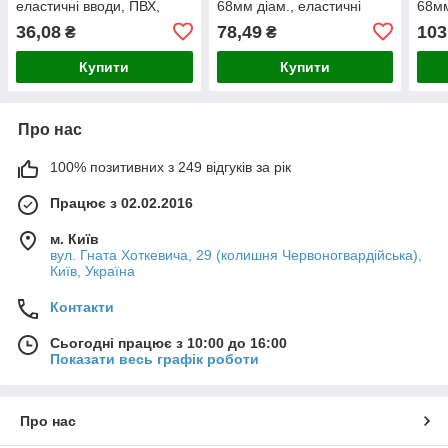
еластичні вводи, ПВХ,
68мм діам., еластичні
68мм
жовтий, KOPOS
вводи, ПВХ, жовтий,
ввод
36,08
78,49
103
₴
₴
KOPOS
KOP
Купити
Купити
Про нас
100% позитивних з 249 відгуків за рік
Працює з 02.02.2016
м. Київ
вул. Гната Хоткевича, 29 (колишня Червоногвардійська),
Київ, Україна
Контакти
Сьогодні працює з 10:00 до 16:00
Показати весь графік роботи
Про нас