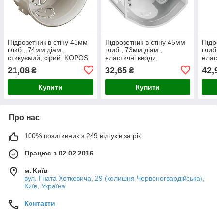
Підрозетник в стіну 43мм
Підрозетник в стіну 45мм
Підр
глиб., 74мм діам.,
глиб., 73мм діам.,
глиб
стикуємий, сірий, KOPOS
еластичні вводи,
елас
стикуємий, сірий, KOPOS
стик
21,08
32,65
42,
₴
₴
Купити
Купити
Про нас
100% позитивних з 249 відгуків за рік
Працює з 02.02.2016
м. Київ
вул. Гната Хоткевича, 29 (колишня Червоногвардійська),
Київ, Україна
Контакти