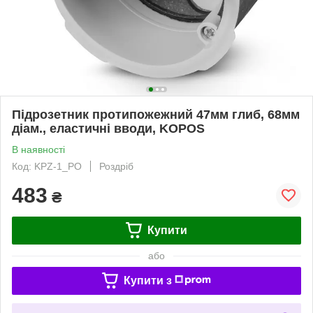
Підрозетник протипожежний 47мм глиб, 68мм
діам., еластичні вводи, KOPOS
В наявності
Код: KPZ-1_PO
Роздріб
483
₴
Купити
або
Купити з