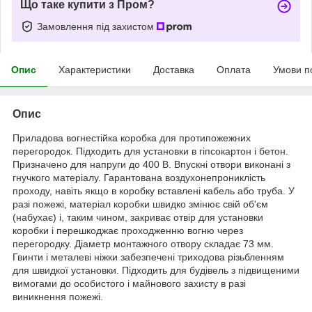
Що таке купити з Пром?
Замовлення під захистом
Опис
Характеристики
Доставка
Оплата
Умови п
Опис
Приладова вогнестійка коробка для протипожежних
перегородок. Підходить для установки в гіпсокартон і бетон.
Призначено для напруги до 400 В. Впускні отвори виконані з
гнучкого матеріалу. Гарантована воздухонепрониклість
проходу, навіть якщо в коробку вставлені кабель або труба. У
разі пожежі, матеріал коробки швидко змінює свій об'єм
(набухає) і, таким чином, закриває отвір для установки
коробки і перешкоджає проходженню вогню через
перегородку. Діаметр монтажного отвору складає 73 мм.
Гвинти і металеві ніжки забезпечені триходова різьбленням
для швидкої установки. Підходить для будівель з підвищеними
вимогами до особистого і майнового захисту в разі
виникнення пожежі.