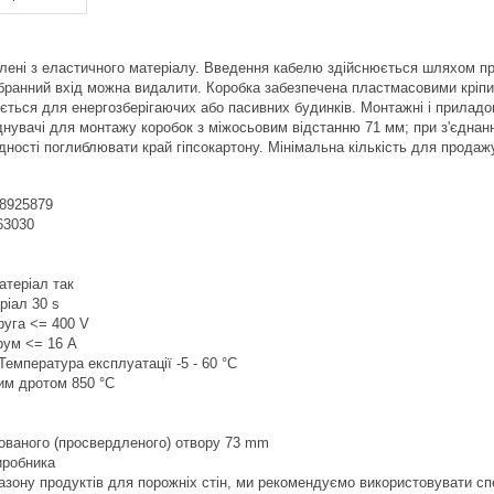
влені з еластичного матеріалу. Введення кабелю здійснюється шляхом п
мбранний вхід можна видалити. Коробка забезпечена пластмасовими кріп
ється для енергозберігаючих або пасивних будинків. Монтажні і приладо
днувачі для монтажу коробок з міжосьовим відстанню 71 мм; при з'єднан
дності поглиблювати край гіпсокартону. Мінімальна кількість для продаж
8925879
63030
атеріал так
ріал 30 s
руга <= 400 V
рум <= 16 A
Температура експлуатації -5 - 60 °C
им дротом 850 °C
ованого (просвердленого) отвору 73 mm
иробника
азону продуктів для порожніх стін, ми рекомендуємо використовувати сп