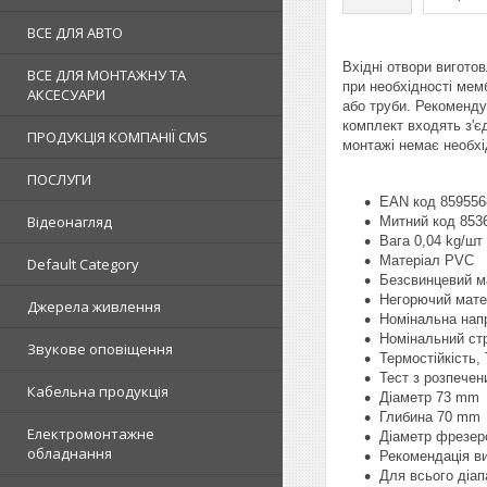
ВСЕ ДЛЯ АВТО
Вхідні отвори вигото
ВСЕ ДЛЯ МОНТАЖНУ ТА
при необхідності ме
АКСЕСУАРИ
або труби. Рекоменду
комплект входять з'є
ПРОДУКЦІЯ КОМПАНІЇ CMS
монтажі немає необхі
ПОСЛУГИ
EAN код 859556
Відеонагляд
Митний код 853
Вага 0,04 kg/шт
Матеріал PVC
Default Category
Безсвинцевий м
Негорючий мате
Джерела живлення
Номінальна нап
Номінальний ст
Звукове оповіщення
Термостійкість, 
Тест з розпечен
Кабельна продукція
Діаметр 73 mm
Глибина 70 mm
Електромонтажне
Діаметр фрезер
обладнання
Рекомендація в
Для всього діап