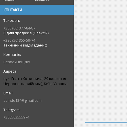
КОНТАКТИ
+380 (66) 377-84-87
Відділ продажів (Олексій)
+380 (50) 355-59-74
Технічний відділ (Денис)
Безпечний Дім
вул. Гната Хоткевича, 29 (колишня
Червоногвардійська), Київ, Україна
semde134@gmail.com
+380503555974