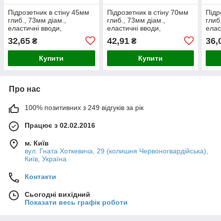
Підрозетник в стіну 45мм
Підрозетник в стіну 70мм
Підр
глиб., 73мм діам.,
глиб., 73мм діам.,
глиб
еластичні вводи,
еластичні вводи,
елас
стикуємий, сірий, KOPOS
стикуємий, сірий, KOPOS
жов
32,65
42,91
36,
₴
₴
Купити
Купити
Про нас
100% позитивних з 249 відгуків за рік
Працює з 02.02.2016
м. Київ
вул. Гната Хоткевича, 29 (колишня Червоногвардійська),
Київ, Україна
Контакти
Сьогодні вихідний
Показати весь графік роботи