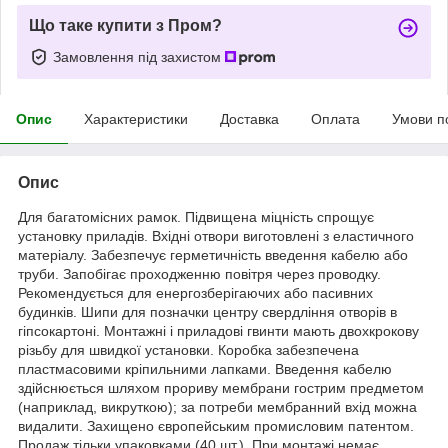
Що таке купити з Пром?
Замовлення під захистом
Опис
Характеристики
Доставка
Оплата
Умови п
Опис
Для багатомісних рамок. Підвищена міцність спрощує
установку приладів. Вхідні отвори виготовлені з еластичного
матеріалу. Забезпечує герметичність введення кабелю або
труби. Запобігає проходженню повітря через проводку.
Рекомендується для енергозберігаючих або пасивних
будинків. Шипи для позначки центру свердління отворів в
гіпсокартоні. Монтажні і приладові гвинти мають двохкрокову
різьбу для швидкої установки. Коробка забезпечена
пластмасовими кріпильними лапками. Введення кабелю
здійснюється шляхом прориву мембрани гострим предметом
(наприклад, викруткою); за потреби мембранний вхід можна
видалити. Захищено європейським промисловим патентом.
Продаж тільки упаковками (40 шт.). При монтажі немає