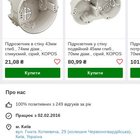
Підрозетник в стіну 43мм
Підрозетник у стіну
Підр
глиб., 74мм діам.,
подвійний 45мм глиб.,
потр
стикуємий, сірий, KOPOS
70мм діам., сірий, KOPOS
70мм
21,08
80,99
101
₴
₴
Купити
Купити
Про нас
100% позитивних з 249 відгуків за рік
Працює з 02.02.2016
м. Київ
вул. Гната Хоткевича, 29 (колишня Червоногвардійська),
Київ, Україна