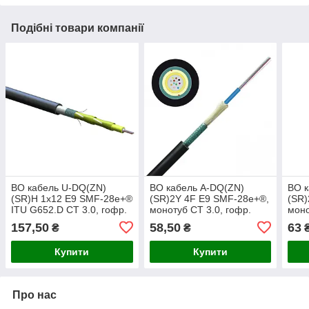
Подібні товари компанії
ВО кабель U-DQ(ZN)
ВО кабель A-DQ(ZN)
ВО к
(SR)H 1x12 E9 SMF-28e+®
(SR)2Y 4F E9 SMF-28e+®,
(SR)
ITU G652.D CT 3.0, гофр.
монотуб CT 3.0, гофр.
моно
броня, LSZH/FRNC (Eca)
броня, Corning
брон
157,50
58,50
63
₴
₴
Купити
Купити
Про нас