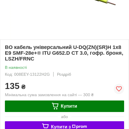
ВО кабель універсальний U-DQ(ZN)(SR)H 1x8
E9 SMF-28e+® ITU G652.D CT 3.0, гофр. броня,
LSZH/FRNC
В наявності
Код: 008EEY-13122H2G
Роздріб
135
₴
Мінімальна сума замовлення на сайті — 300 ₴
Купити
або
Купити з