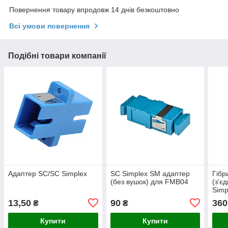
Повернення товару впродовж 14 днів безкоштовно
Всі умови повернення
Подібні товари компанії
Адаптер SC/SC Simplex
SC Simplex SM адаптер
Гібр
(без вушок) для FMB04
(з'є
Simp
13,50
90
360
₴
₴
Купити
Купити