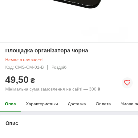
Площадка організатора чорна
Немає в наявності
Код: CMS-CM-01-B
Роздріб
49,50
₴
Мінімальна сума замовлення на сайті — 300 ₴
Опис
Характеристики
Доставка
Оплата
Умови п
Опис