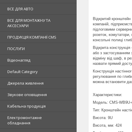
ВСЕ ДЛЯ АВТО
Відкритий кронштейн 
ВСЕ ДЛЯ МОНТАЖНУ ТА
компаній, підприємст
АКСЕСУАРИ
підлоговими серверни
розеток, комутатори,
ПРОДУКЦІЯ КОМПАНІЇ CMS
консольні полиці гли
Відкрита конструкція
ПОСЛУГИ
або з застосуванням 
відміну від шаф, в р
Відеонагляд
назвати прямий досту
Default Category
Конструкція настінно
регулювання по глиби
можна встановити да
Джерела живлення
Звукове оповіщення
Характеристики:
Модель: CMS-WB9U-
Кабельна продукція
Тип: Кронштейн насті
Електромонтажне
Висота: 9U
обладнання
Висота, мм: 424