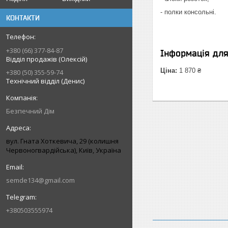
- полки консольні.
КОНТАКТИ
+380 (66) 377-84-87
Інформація дл
Відділ продажів (Олексій)
Ціна:
1 870 ₴
+380 (50) 355-59-74
Технічний відділ (Денис)
Безпечний Дім
вул. Гната Хоткевича, 29 (колишня
Червоногвардійська), Київ, Україна
semde134@gmail.com
+380503555974