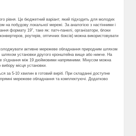
ого рівня. Це бюджетний варіант, який підходить для молодих
ом на побудову локальної мережі. За аналогією з настінними і
я формату 19", таке як: патч-панелі, організатори, блоки
онвертеров, роутерів, оптичних боксів) можна використовувати
яє охолоджувати активне мережеве обладнання природним шляхом
ті шляхом установки другого кронштейна вище або нижче. На
вне з'єднання між 19 дюймовими напрямними. Мінусом можна
о вибору місця установки.
ся за 5-10 хвилин в готовий виріб. При складанні доступне
апрямні мережеве обладнання та комплектуючі. Додатково