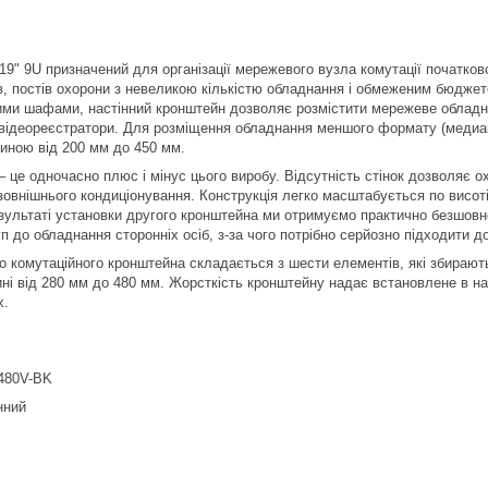
19" 9U призначений для організації мережевого вузла комутації початков
в, постів охорони з невеликою кількістю обладнання і обмеженим бюджет
ми шафами, настінний кронштейн дозволяє розмістити мережеве обладнанн
 відеореєстратори. Для розміщення обладнання меншого формату (медиак
биною від 200 мм до 450 мм.
 – це одночасно плюс і мінус цього виробу. Відсутність стінок дозвол
зовнішнього кондиціонування. Конструкція легко масштабується по висо
езультаті установки другого кронштейна ми отримуємо практично безшо
п до обладнання сторонніх осіб, з-за чого потрібно серйозно підходити д
го комутаційного кронштейна складається з шести елементів, які збирають
ні від 280 мм до 480 мм. Жорсткість кронштейну надає встановлене в н
х.
480V-BK
нний