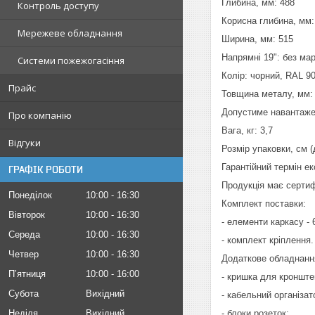
Глибина, мм: 488
Контроль доступу
Корисна глибина, мм: 
Мережеве обладнання
Ширина, мм: 515
Напрямні 19": без ма
Системи пожежогасіння
Колір: чорний, RAL 9
Прайс
Товщина металу, мм: 
Допустиме навантажен
Про компанію
Вага, кг: 3,7
Відгуки
Розмір упаковки, см (
Гарантійний термін ек
ГРАФІК РОБОТИ
Продукція має сертиф
Понеділок
10:00
16:30
Комплект поставки:
Вівторок
10:00
16:30
- елементи каркасу - 
Середа
10:00
16:30
- комплект кріплення.
Четвер
10:00
16:30
Додаткове обладнання
Пʼятниця
10:00
16:00
- кришка для кронште
Субота
Вихідний
- кабельний організат
Неділя
Вихідний
- блоки розеток;