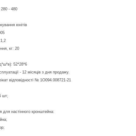
280 - 480
ркування юнітів
005
1,2
ня, кг: 20
д*ш*в): 52*28*6
сплуатації - 12 місяців з дня продажу.
ікат відповідності № 1О094.008721-21
6 шт;
 для настінного кронштейна:
йна;
ор;