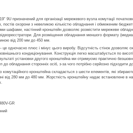
19" 9U призначений для організації мережевого вузла комутації початков
в, постів охорони з невеликою кількістю обладнання і обмеженим бюджет
ми шафами, настінний кронштейн дозволяє розмістити мережеве обладнанн
 відеореєстратори. Для розміщення обладнання меншого формату (медиак
биною від 200 мм до 450 мм.
 – це одночасно плюс і мінус цього виробу. Відсутність стінок дозвол
зовнішнього кондиціонування. Конструкція легко масштабується по висо
езультаті установки другого кронштейна ми отримуємо практично безшо
п до обладнання сторонніх осіб, з-за чого потрібно серйозно підходити д
го комутаційного кронштейна складається з шести елементів, які збирають
ні від 280 мм до 480 мм. Жорсткість кронштейну надає встановлене в н
х.
480V-GR
нний