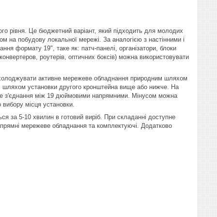
ого рівня. Це бюджетний варіант, який підходить для молодих
ом на побудову локальної мережі. За аналогією з настінними і
я формату 19", таке як: патч-панелі, організатори, блоки
онвертеров, роутерів, оптичних боксів) можна використовувати
яє охолоджувати активне мережеве обладнання природним шляхом
ті шляхом установки другого кронштейна вище або нижче. На
вне з'єднання між 19 дюймовими напрямними. Мінусом можна
о вибору місця установки.
ся за 5-10 хвилин в готовий виріб. При складанні доступне
апрямні мережеве обладнання та комплектуючі. Додатково