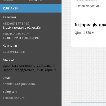
- полки консольні.
КОНТАКТИ
+380 (66) 377-84-87
Інформація дл
Відділ продажів (Олексій)
Ціна:
1 870 ₴
+380 (50) 355-59-74
Технічний відділ (Денис)
Безпечний Дім
вул. Гната Хоткевича, 29 (колишня
Червоногвардійська), Київ, Україна
semde134@gmail.com
+380503555974