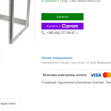
В наявності
Код:
CMS-WB9U-480V-GR
Купити
Купити з
+380 (66) 377-84-87
повернення товару протягом 14 днів
безкошт
У компанії підключені електронні платежі. Те
теристики