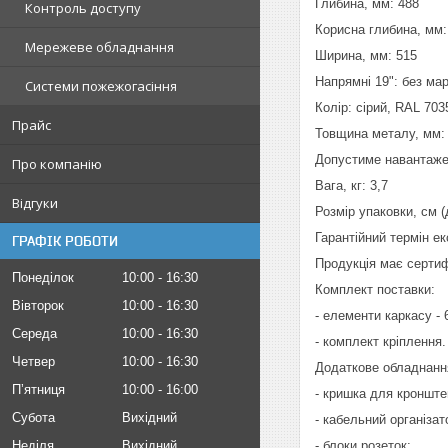
Глибина, мм: 488
Контроль доступу
Корисна глибина, мм: 
Мережеве обладнання
Ширина, мм: 515
Напрямні 19": без ма
Системи пожежогасіння
Колір: сірий, RAL 703
Прайс
Товщина металу, мм: 
Допустиме навантажен
Про компанію
Вага, кг: 3,7
Відгуки
Розмір упаковки, см (
Гарантійний термін ек
ГРАФІК РОБОТИ
Продукція має сертиф
Понеділок
10:00
16:30
Комплект поставки:
Вівторок
10:00
16:30
- елементи каркасу - 
Середа
10:00
16:30
- комплект кріплення.
Четвер
10:00
16:30
Додаткове обладнання
Пʼятниця
10:00
16:00
- кришка для кронште
Субота
Вихідний
- кабельний організат
Неділя
Вихідний
- блоки розеток;