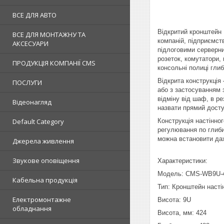
ВСЕ ДЛЯ АВТО
Відкритий кронштейн 
ВСЕ ДЛЯ МОНТАЖНУ ТА
компаній, підприємст
АКСЕСУАРИ
підлоговими серверни
розеток, комутатори,
ПРОДУКЦІЯ КОМПАНІЇ CMS
консольні полиці гли
Відкрита конструкція
ПОСЛУГИ
або з застосуванням 
відміну від шаф, в р
Відеонагляд
назвати прямий досту
Default Category
Конструкція настінно
регулювання по глиби
можна встановити да
Джерела живлення
Звукове оповіщення
Характеристики:
Модель: CMS-WB9U-
Кабельна продукція
Тип: Кронштейн насті
Електромонтажне
Висота: 9U
обладнання
Висота, мм: 424