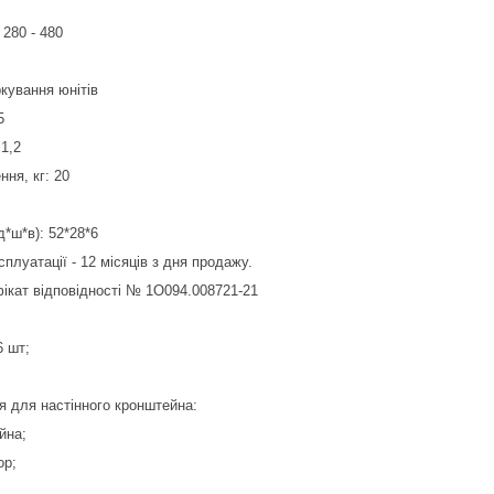
280 - 480
ркування юнітів
5
1,2
ня, кг: 20
д*ш*в): 52*28*6
сплуатації - 12 місяців з дня продажу.
ікат відповідності № 1О094.008721-21
6 шт;
 для настінного кронштейна:
йна;
ор;