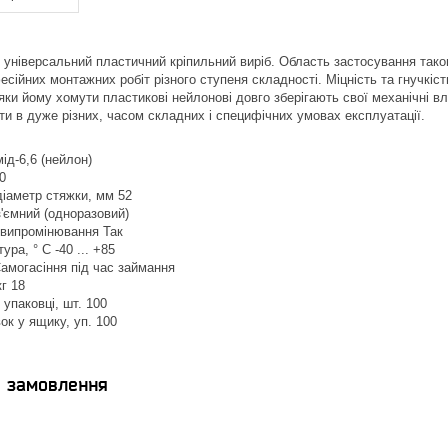
універсальний пластичний кріпильний виріб. Область застосування такого
ійних монтажних робіт різного ступеня складності. Міцність та гнучкість
и йому хомути пластикові нейлонові довго зберігають свої механічні вла
и в дуже різних, часом складних і специфічних умовах експлуатації.
ід-6,6 (нейлон)
0
іаметр стяжки, мм 52
'ємний (одноразовий)
-випромінювання Так
ра, ° C -40 ... +85
Самогасіння під час займання
кг 18
 упаковці, шт. 100
ок у ящику, уп. 100
я замовлення