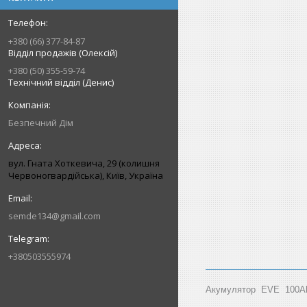
+380 (66) 377-84-87
Відділ продажів (Олексій)
+380 (50) 355-59-74
Технічний відділ (Денис)
Безпечний Дім
вул. Гната Хоткевича, 29 (колишня
Червоногвардійська), Київ, Україна
semde134@gmail.com
+380503555974
Акумулятор EVE 100Ah 