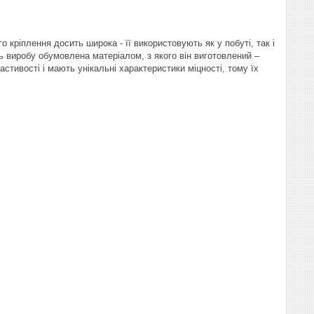
 кріплення досить широка - її використовують як у побуті, так і
 виробу обумовлена ​​матеріалом, з якого він виготовлений –
стивості і мають унікальні характеристики міцності, тому їх