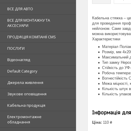
ВСЕ ДЛЯ АВТО
Кабельна стяжка – це 
ВСЕ ДЛЯ МОНТАЖНУ ТА
для проведення профес
АКСЕСУАРИ
нейлоном. Саме завдяк
можна використовуват
ПРОДУКЦІЯ КОМПАНІЇ CMS
Характеристики
Матеріал Поліам
ПОСЛУГИ
Розмір, мм 4x20
Максимальний д
Відеонагляд
Тип замку Нероз
Стійкість до УФ
Default Category
Робоча температу
Вогнестійкість 
Джерела живлення
Межа міцності, 
Кількість штук в
Звукове оповіщення
Кількість упаков
Кабельна продукція
Інформація дл
Електромонтажне
обладнання
Ціна:
110 ₴