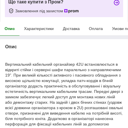
Що таке купити з Пром?
Замовлення під захистом
Опис
Характеристики
Доставка
Оплата
Умови п
Опис
Вертикальний кабельний органайзер 42U встановлюється в
відкриті стійки і серверні шафи паралельно з направляючими
19". При великій кількості активного і пасивного обладнання з
високою щільністю комутації, укладка патч-кордів в бічній
організатор додасть практичність в обслуговуванні і візуальну
естетичність вертикальним кабельним трасам. Передні двері з
замком забезпечує легкий доступ для монтажа нових ліній
або демонтажу старих. На задній і двох бічних стінках (уздовж
всієї довжини організатора з кроком в 2U) розташовані овальні
отвори, призначені для виведення кабелю на потрібній висоті,
біля потрібного юніта. Додатково в організаторі нанесена
перфорація для фіксації кабельних ліній за допомогою