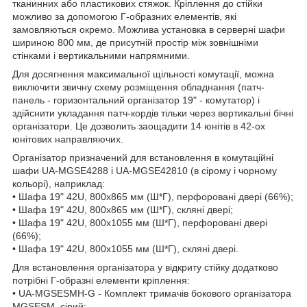
тканинних або пластикових стяжок. Кріплення до стійки
можливо за допомогою Г-образних елементів, які
замовляються окремо. Можлива установка в серверні шафи
шириною 800 мм, де присутній простір між зовнішніми
стінками і вертикальними напрямними.
Для досягнення максимальної щільності комутації, можна
виключити звичну схему розміщення обладнання (патч-
панель - горизонтальний організатор 19" - комутатор) і
здійснити укладання патч-кордів тільки через вертикальні бічні
організатори. Це дозволить заощадити 14 юнітів в 42-ох
юнітових направляючих.
Організатор призначений для встановлення в комутаційні
шафи UA-MGSE4288 і UA-MGSE42810 (в сірому і чорному
кольорі), наприклад:
• Шафа 19" 42U, 800х865 мм (Ш*Г), перфоровані двері (66%);
• Шафа 19" 42U, 800х865 мм (Ш*Г), скляні двері;
• Шафа 19" 42U, 800х1055 мм (Ш*Г), перфоровані двері
(66%);
• Шафа 19" 42U, 800х1055 мм (Ш*Г), скляні двері.
Для встановлення організатора у відкриту стійку додатково
потрібні Г-образні елементи кріплення:
• UA-MGSESMH-G - Комплект тримачів бокового організатора
MGSESM, сірий;