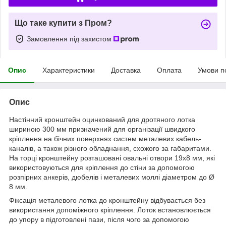
Що таке купити з Пром?
Замовлення під захистом
Опис
Характеристики
Доставка
Оплата
Умови п
Опис
Настінний кронштейн оцинкований для дротяного лотка
шириною 300 мм призначений для організації швидкого
кріплення на бічних поверхнях систем металевих кабель-
каналів, а також різного обладнання, схожого за габаритами.
На торці кронштейну розташовані овальні отвори 19х8 мм, які
використовуються для кріплення до стіни за допомогою
розпірних анкерів, дюбелів і металевих моллі діаметром до Ø
8 мм.
Фіксація металевого лотка до кронштейну відбувається без
використання допоміжного кріплення. Лоток встановлюється
до упору в підготовлені пази, після чого за допомогою