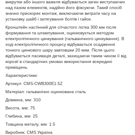
викрутки або іншого важеля відбувається загин виступаючих
над пазом елементів, надійно його фіксуючи. Такий спосіб
значно прискоряє монтаж, виключаючи витрати часу на
установку шайб і затягування болтів і гайок.
Кронштейн настінний для сітчастого лотка 300 мм після
формування та штампування, оцинковується методом
електролітичного цинкування (гальванічного цинкування). В
ході електролітичного процесу відбувається осадження
тонкого цинкового шару завтовшки 20 мкм. Після цього
відбувається пасивація деталі, захищаючи таким чином її від
корозії в стандартних умовах використання всередині
приміщень.
Характеристики:
Артикул: CMS-CWB300E1.5Z
Матеріал: гальванічно оцинкована сталь
Довжина, мм: 310
Висота, мм: 75
Глибина, мм: 25
Товщина металу, мм: 1.5
Виробник: CMS Україна