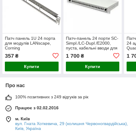
Патч панель 1U 24 порта
Патч-панель 24 порти SC-
Патч
для модулів LANscape,
Simpl./LC-Dupl./E2000,
24 а
Corning
пуста, кабельні вводи для
Quad
4xPG11, 1U, сіра
для 
357
1 700
1 7
₴
₴
Купити
Купити
Про нас
100% позитивних з 249 відгуків за рік
Працює з 02.02.2016
м. Київ
вул. Гната Хоткевича, 29 (колишня Червоногвардійська),
Київ, Україна