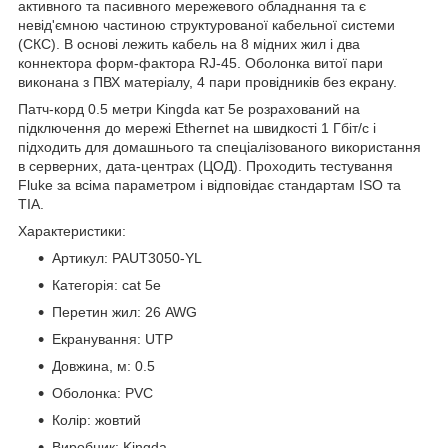
активного та пасивного мережевого обладнання та є
невід'ємною частиною структурованої кабельної системи
(СКС). В основі лежить кабель на 8 мідних жил і два
коннектора форм-фактора RJ-45. Оболонка витої пари
виконана з ПВХ матеріалу, 4 пари провідників без екрану.
Патч-корд 0.5 метри Kingda кат 5е розрахований на
підключення до мережі Ethernet на швидкості 1 Гбіт/с і
підходить для домашнього та спеціалізованого використання
в серверних, дата-центрах (ЦОД). Проходить тестування
Fluke за всіма параметром і відповідає стандартам ISO та
TIA.
Характеристики:
Артикул: PAUT3050-YL
Категорія: cat 5e
Перетин жил: 26 AWG
Екранування: UTP
Довжина, м: 0.5
Оболонка: PVC
Колір: жовтий
Виробник: Kingda