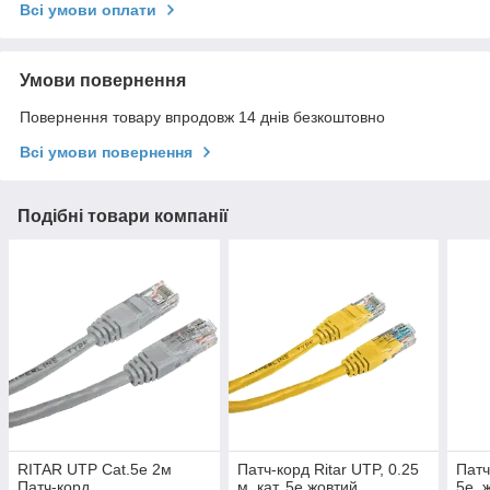
Всі умови оплати
Умови повернення
Повернення товару впродовж 14 днів безкоштовно
Всі умови повернення
Подібні товари компанії
RITAR UTP Cat.5e 2м
Патч-корд Ritar UTP, 0.25
Патч
Патч-корд
м, кат. 5e жовтий
5e, 