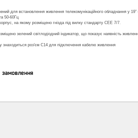
ений для встановлення живлення телекомунікаційного обладнання у 19” 
та 50-60Гц
орпус, на якому розміщено гнізда під вилку стандарту CEE 7/7.
озміщено зелений світлодіодний індикатор, що показує наявність живлен
ку знаходиться роз'єм C14 для підключення кабелю живлення
я замовлення