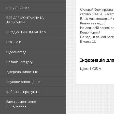
ВСЕ ДЛЯ АВТО
Силовий блок признач
струму 10-16А, часто
ВСЕ ДЛЯ МОНТАЖНУ ТА
Блок має металевий к
АКСЕСУАРИ
Кількість гнізд 6
На лицьовій панелі р
ПРОДУКЦІЯ КОМПАНІЇ CMS
Колір чорний
На задній панелі бло
ПОСЛУГИ
Висота 1U
Відеонагляд
Інформація дл
Default Category
Ціна:
1 035 ₴
Джерела живлення
Звукове оповіщення
Кабельна продукція
Електромонтажне
обладнання