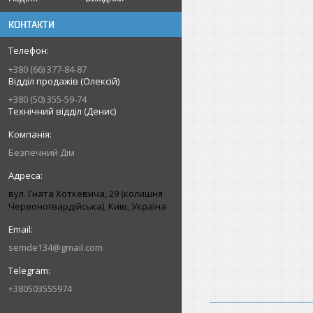
КОНТАКТИ
+380 (66) 377-84-87
Відділ продажів (Олексій)
+380 (50) 355-59-74
Технічний відділ (Денис)
Безпечний Дім
вул. Гната Хоткевича, 29 (колишня
Червоногвардійська), Київ, Україна
semde134@gmail.com
+380503555974