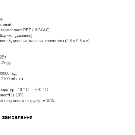
м.
юміній
 термопласт PBT (UL94V-0)
(Шарикопідшипник)
ох вбудованих плоских конекторів (2,8 x 0,3 мм)
22Вт
3/год.
0000 год.
2700 об / хв.
ератур: -10 ° C ... +70 ° C
ності :± 10%.
ї потужності і струму :± 15%.
я замовлення