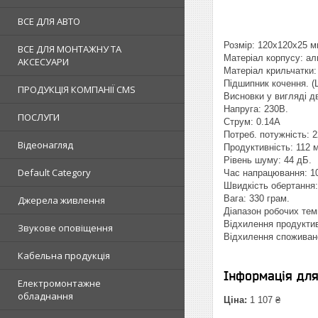
ВСЕ ДЛЯ АВТО
Розмір: 120x120x25 м
ВСЕ ДЛЯ МОНТАЖНУ ТА
Maтеріал корпусу: aл
АКСЕСУАРИ
Maтеріал крильчатки:
Підшипник кочення. 
ПРОДУКЦІЯ КОМПАНІЇ CMS
Висновки у вигляді дв
Напруга: 230В.
ПОСЛУГИ
Струм: 0.14А
Потреб. потужність: 
Відеонагляд
Продуктивність: 112 м
Рівень шуму: 44 дБ.
Default Category
Час напрацювання: 10
Швидкість обертання: 
Вага: 330 грам.
Джерела живлення
Діапазон робочих темп
Відхилення продуктив
Звукове оповіщення
Відхилення споживано
Кабельна продукція
Інформація дл
Електромонтажне
обладнання
Ціна:
1 107 ₴