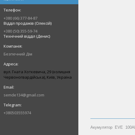
+380 (66) 377-84-87
Відділ продажів (Олексій)
+380 (50) 355-59-74
Технічний відділ (Денис)
Безпечний Дім
вул. Гната Хоткевича, 29 (колишня
Червоногвардійська), Київ, Україна
semde134@gmail.com
+380503555974
Акумулятор EVE 100Ah 