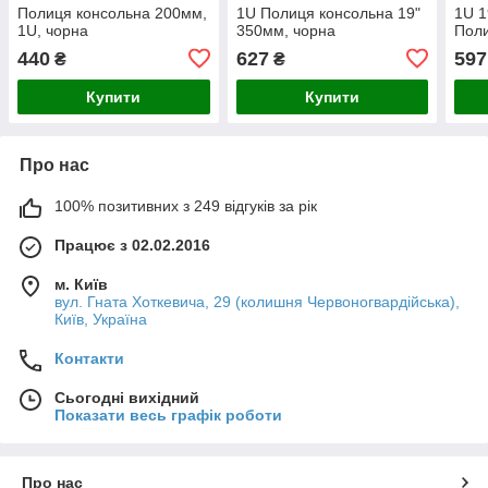
Полиця консольна 200мм,
1U Полиця консольна 19"
1U 1
1U, чорна
350мм, чорна
Поли
440
627
597
₴
₴
Купити
Купити
Про нас
100% позитивних з 249 відгуків за рік
Працює з 02.02.2016
м. Київ
вул. Гната Хоткевича, 29 (колишня Червоногвардійська),
Київ, Україна
Контакти
Сьогодні вихідний
Показати весь графік роботи
Про нас