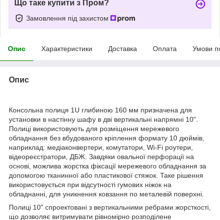
Що таке купити з Пром?
Замовлення під захистом
Опис
Характеристики
Доставка
Оплата
Умови п
Опис
Консольна полиця 1U глибиною 160 мм призначена для
установки в настінну шафу в дві вертикальні напрямні 10".
Полиці використовують для розміщення мережевого
обладнання без вбудованого кріплення формату 10 дюймів,
наприклад: медіаконвертери, комутатори, Wi-Fi роутери,
відеореєстратори, ДБЖ. Завдяки овальної перфорації на
основі, можлива жорстка фіксації мережевого обладнання за
допомогою тканинної або пластикової стяжок. Таке рішення
використовується при відсутності гумових ніжок на
обладнанні, для уникнення ковзання по металевій поверхні.
Полиці 10" спроектовані з вертикальними ребрами жорсткості,
що дозволяє витримувати рівномірно розподілене