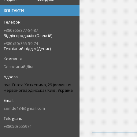
КОНТАКТИ
+380 (66) 377-84-87
Відділ продажів (Олексій)
+380 (50) 355-59-74
Технічний відділ (Денис)
Безпечний Дім
вул. Гната Хоткевича, 29 (колишня
Червоногвардійська), Київ, Україна
semde134@gmail.com
+380503555974