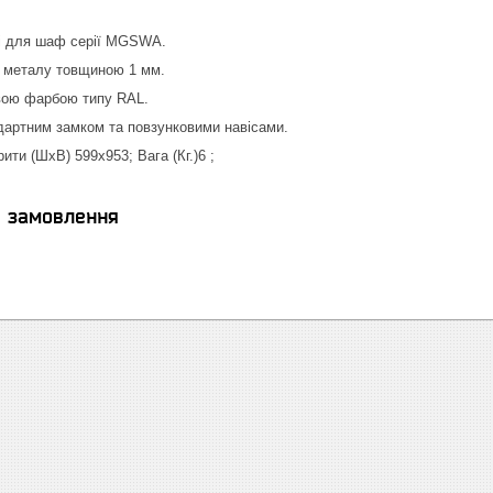
ві для шаф серії MGSWA.
о металу товщиною 1 мм.
вою фарбою типу RAL.
дартним замком та повзунковими навісами.
ити (ШхВ) 599х953; Вага (Кг.)6 ;
я замовлення