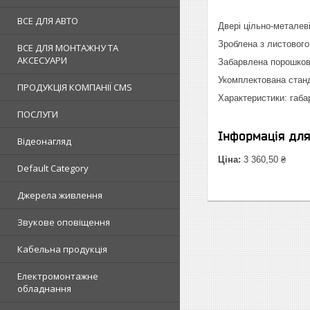
ВСЕ ДЛЯ АВТО
Двері цільно-метале
Зроблена з листовог
ВСЕ ДЛЯ МОНТАЖНУ ТА
АКСЕСУАРИ
Забарвлена порошко
Укомплектована стан
ПРОДУКЦІЯ КОМПАНІЇ CMS
Характеристики: габар
ПОСЛУГИ
Інформація дл
Відеонагляд
Ціна:
3 360,50 ₴
Default Category
Джерела живлення
Звукове оповіщення
Кабельна продукція
Електромонтажне
обладнання