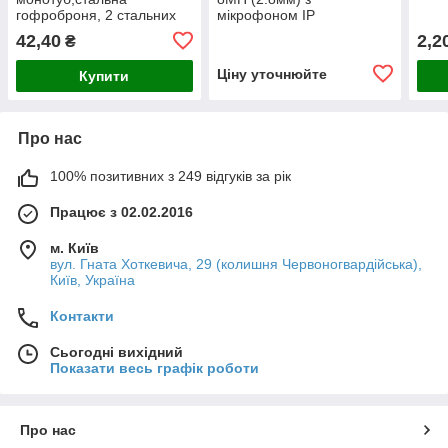
гофроброня, 2 стальних
мікрофоном IP
силових елементи, ПЕ
відеокамера Dahua
42,40
2,2
₴
оболонка
Ціну уточнюйте
Купити
Про нас
100% позитивних з 249 відгуків за рік
Працює з 02.02.2016
м. Київ
вул. Гната Хоткевича, 29 (колишня Червоногвардійська),
Київ, Україна
Контакти
Сьогодні вихідний
Показати весь графік роботи
Про нас