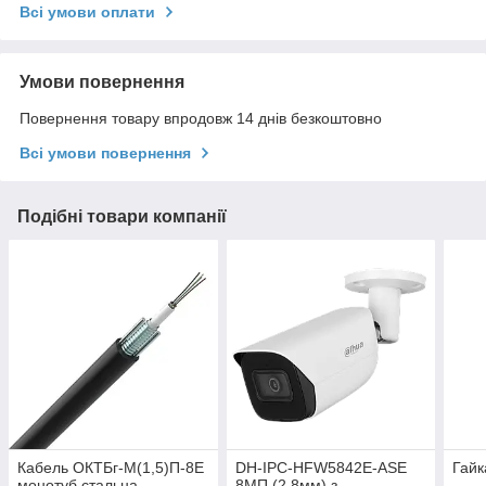
Всі умови оплати
Умови повернення
Повернення товару впродовж 14 днів безкоштовно
Всі умови повернення
Подібні товари компанії
Кабель ОКТБг-М(1,5)П-8Е
DH-IPC-HFW5842E-ASE
Гайк
монотуб,стальна
8МП (2.8мм) з