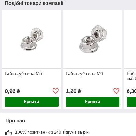
Подібні товари компанії
Гайка зубчаста М5
Гайка зубчаста М6
Набі
шайб
0,96
1,20
6,3
₴
₴
Купити
Купити
Про нас
100% позитивних з 249 відгуків за рік