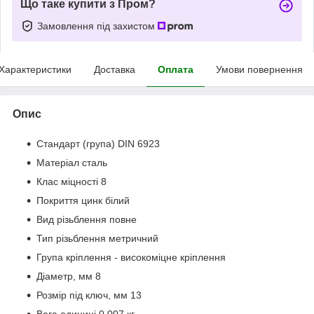
Що таке купити з Пром?
Замовлення під захистом
Характеристики
Доставка
Оплата
Умови повернення
Опис
Стандарт (група) DIN 6923
Матеріал сталь
Клас міцності 8
Покриття цинк білий
Вид різьблення повне
Тип різьблення метричний
Група кріплення - високоміцне кріплення
Діаметр, мм 8
Розмір під ключ, мм 13
Вага одиниці 0.007 кг