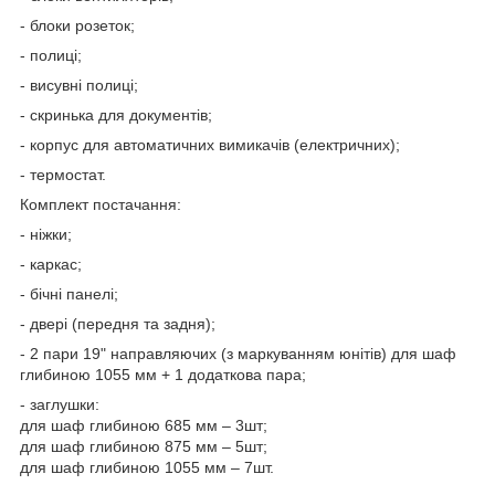
- блоки розеток;
- полиці;
- висувні полиці;
- скринька для документів;
- корпус для автоматичних вимикачів (електричних);
- термостат.
Комплект постачання:
- ніжки;
- каркас;
- бічні панелі;
- двері (передня та задня);
- 2 пари 19" направляючих (з маркуванням юнітів) для шаф
глибиною 1055 мм + 1 додаткова пара;
- заглушки:
для шаф глибиною 685 мм – 3шт;
для шаф глибиною 875 мм – 5шт;
для шаф глибиною 1055 мм – 7шт.