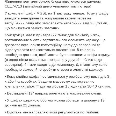
Живлення вентиляторного блока підключається шнуром
CEE7-C13 (звичайний шнур живлення комп’ютера).
У комплекті шафи MGSE на 1 заглушку менше. Тому у шафу
заводять електричні та комутаційні кабелі через не
заглушений отвір або замовляють кабельний ввід зі щітками,
що монтується замість заглушки.
Конструкція має 8 приварених гайок для монтажу ніжок,
розташованих в кутах вертикального елемента каркасу, що
дозволяє встановити комутаційну шафу до серверної та
відрегулювати горизонтальне положення. 8 кріплень
необхідно для того, щоб можна було поставити шафи впритул
(в одної ніжки ставляться по краях, у другої — ближче до
середини). 4 ніжки входять до комплекту. Для монтажу коліс
необхідно самостійно зробити отвори в елементі каркасу.
• Комутаційна шафа поставляється у розібраному вигляді в 3-
х або 4-х коробках. Завдяки масовому застосуванню
клепальних гайок, її здатна зібрати 1 людина за 30-40 хвилин.
• Вертикальні 19" направляючі мають маркування юнітів.
• У шафах шириною 800 мм можна збільшити ширину з 19
дюймів до 21 дюйма.
• Відстань між направляючими регулюється по глибині.