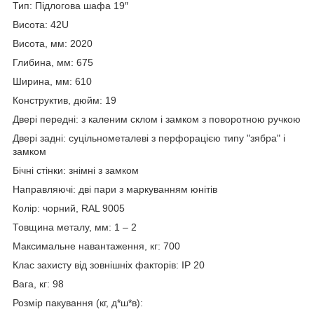
Тип: Підлогова шафа 19″
Висота: 42U
Висота, мм: 2020
Глибина, мм: 675
Ширина, мм: 610
Конструктив, дюйм: 19
Двері передні: з каленим склом і замком з поворотною ручкою
Двері задні: суцільнометалеві з перфорацією типу "зябра" і
замком
Бічні стінки: знімні з замком
Направляючі: дві пари з маркуванням юнітів
Колір: чорний, RAL 9005
Товщина металу, мм: 1 – 2
Максимальне навантаження, кг: 700
Клас захисту від зовнішніх факторів: IP 20
Вага, кг: 98
Розмір пакування (кг, д*ш*в):