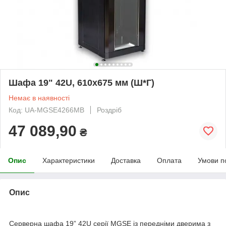
Шафа 19" 42U, 610х675 мм (Ш*Г)
Немає в наявності
Код: UA-MGSE4266MB
Роздріб
47 089,90
₴
Опис
Характеристики
Доставка
Оплата
Умови п
Опис
Серверна шафа 19” 42U серії MGSE із передніми дверима з