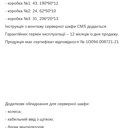
- коробка №1: 43, 190*60*12
- коробка №2: 24, 62*50*10
- коробка №3: 31, 206*20*13
Інструкція з монтажу серверної шафи CMS додається.
Гарантійних термін експлуатації – 12 місяців із дня продажу.
Продукція має сертифікат відповідності № 1О094.008721-21
Додаткове обладнання для серверної шафи:
- колеса;
- кабельний ввід з щіткою;
- блоки вентиляторів;