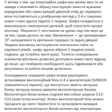
У зв’язку з тим, що комутаційна шафа має велику вагу та не
завжди є можливість зібрану конструкцію занести вузькими
коридорами або через вузький дверний отвір до серверної,
вона поставляється у розібраному вигляді у 3-4-х пакунках,
кожен з яких здатна підняти 1 людина. Шафа складається з
максимально симетричних деталей, щоб спростити процес
монтажу. Збираючи її, монтажник не думає над тим верх це
чи низ, права деталь чи ліва. Виключення — це промарковані
19” направляючі та кріплення передніх та задніх дверей.
Завдяки масовому застосуванню клепальних гайок та
нарізаної різьби, шафу здатна зібрати 1 людина (нема
з’єднань, де потрібна третя рука). Точність позиціювання
елементів кріплення дозволяє дотягувати кожен гвинт відразу
до кінця, що позбавляє необхідності щось підрівнювати або
регулювати та робити кінцеве дотягання.
Охолодження серверної шафи можна реалізувати,
встановивши вентиляційний блок із 3-х вентиляторів SUNNON
(замовляється окремо), що монтується замість заглушки.
Кожну заглушку можна замінити вентиляторним блоком.
Вентиляторні блоки можна з’єднати між собою шнуром С13-
С14 (комп’ютер-монітор). Кожен вентиляторний блок можна
під’єднати до свого термостата та організувати каскадне
включення вентиляторних блоків залежно від температури.