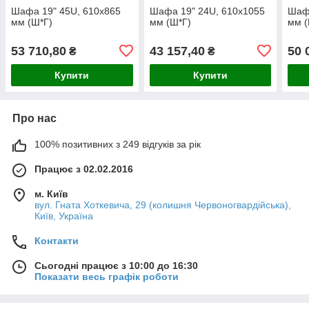
Шафа 19" 45U, 610х865
Шафа 19" 24U, 610х1055
Шафа
мм (Ш*Г)
мм (Ш*Г)
мм (
53 710,80
43 157,40
50 
₴
₴
Купити
Купити
Про нас
100% позитивних з 249 відгуків за рік
Працює з 02.02.2016
м. Київ
вул. Гната Хоткевича, 29 (колишня Червоногвардійська),
Київ, Україна
Контакти
Сьогодні працює з 10:00 до 16:30
Показати весь графік роботи