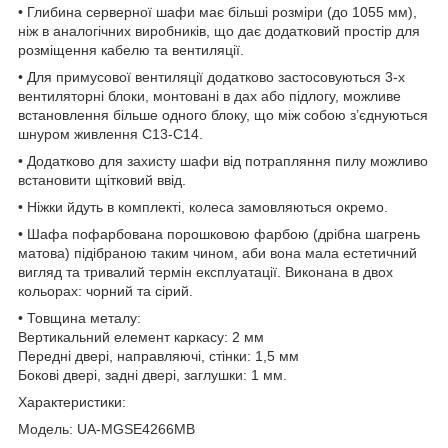
• Глибина серверної шафи має більші розміри (до 1055 мм),
ніж в аналогічних виробників, що дає додатковий простір для
розміщення кабелю та вентиляції.
• Для примусової вентиляції додатково застосовуються 3-х
вентиляторні блоки, монтовані в дах або підлогу, можливе
встановлення більше одного блоку, що між собою з’єднуються
шнуром живлення С13-С14.
• Додатково для захисту шафи від потрапляння пилу можливо
встановити щітковий ввід.
• Ніжки йдуть в комплекті, колеса замовляються окремо.
• Шафа пофарбована порошковою фарбою (дрібна шагрень
матова) підібраною таким чином, аби вона мала естетичний
вигляд та тривалий термін експлуатації. Виконана в двох
кольорах: чорний та сірий.
• Товщина металу:
Вертикальний елемент каркасу: 2 мм
Передні двері, направляючі, стінки: 1,5 мм
Бокові двері, задні двері, заглушки: 1 мм.
Характеристики:
Модель: UA-MGSE4266MB