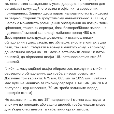
каленого скла та задньою глухою дверцею, призначена для
організації комутаційного вузла в офісних та серверних
приміщеннях. Завдяки двом парам направляючих із лицьової
та задньої сторони та допустимому навантаженню в 500 кг, у
шафах є можливість розміщення обладнання на чотири точки
кріплення, такого як сервери, блок безперебійного живлення
підвищеної ємності та полиці глибиною понад 450 мм.
Двостороння конструкція дозволяє як встановлювати
обладнання з двох сторін, що збільшує висоту в юнітах у два
рази, так і масштабувати мережу в майбутньому, наприклад,
до настінної шафи на 18U можна встановити лише 18 патч-
панелей, до підлогової шафи 18U встановлюється вже 36
панелей.
Глибина комутаційної шафи обирається, виходячи з глибини
серверного обладнання, що треба в ньому розмістити.
Доступно три варіанти: 675 мм, 865 мм та 1055 мм. Глибина
має бути не меншою за глибину сервера + 140 мм (на 70 мм
виступає шнур живлення, 70 мм треба залишити перед
переднім склом).
Не зважаючи на те, що 19” направляючі можна зафіксувати
впритул до передніх або задніх дверей, треба лишати місце
для з’єднуючих шнурів та кабельних організаторів.