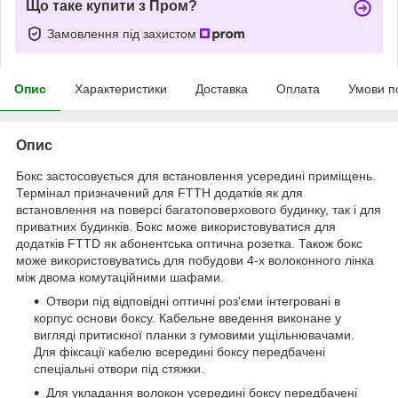
Що таке купити з Пром?
Замовлення під захистом
Опис
Характеристики
Доставка
Оплата
Умови п
Опис
Бокс застосовується для встановлення усередині приміщень.
Термінал призначений для FTTH додатків як для
встановлення на поверсі багатоповерхового будинку, так і для
приватних будинків. Бокс може використовуватися для
додатків FTTD як абонентська оптична розетка. Також бокс
може використовуватись для побудови 4-х волоконного лінка
між двома комутаційними шафами.
Отвори під відповідні оптичні роз'єми інтегровані в
корпус основи боксу. Кабельне введення виконане у
вигляді притискної планки з гумовими ущільнювачами.
Для фіксації кабелю всередині боксу передбачені
спеціальні отвори під стяжки.
Для укладання волокон усередині боксу передбачені