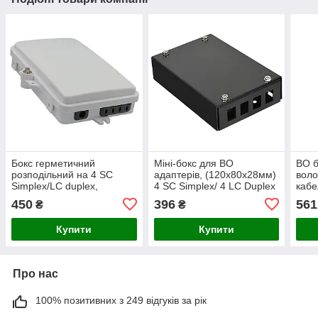
Бокс герметичний
Міні-бокс для ВО
ВО б
розподільний на 4 SC
адаптерів, (120х80х28мм)
воло
Simplex/LC duplex,
4 SC Simplex/ 4 LC Duplex
кабе
205x135x40 мм
чорний, CMS
450
396
561
₴
₴
Купити
Купити
Про нас
100% позитивних з 249 відгуків за рік