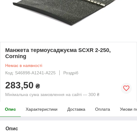
Манжета термоусаджуєма SCXR 2-250,
Corning
Немає в наявності
Код: S46898-A1241-A225
Роздріб
283,50
₴
Мінімальна сума замовлення на сайті — 300 ₴
Опис
Характеристики
Доставка
Оплата
Умови п
Опис