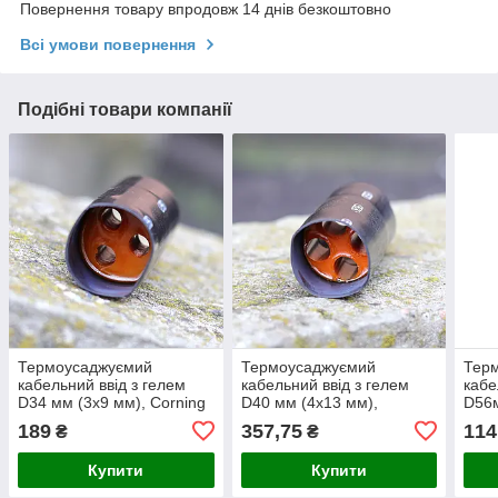
Повернення товару впродовж 14 днів безкоштовно
Всі умови повернення
Подібні товари компанії
Термоусаджуємий
Термоусаджуємий
Тер
кабельний ввід з гелем
кабельний ввід з гелем
кабе
D34 мм (3х9 мм), Corning
D40 мм (4х13 мм),
D56
Corning
мм),
189
357,75
114
₴
₴
Купити
Купити