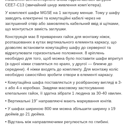
CEE7-C13 (звичайний шнур живлення комп’ютера).
У комплекті шафи MGSE на 1 заглушку менше. Тому у шафу
заводять електричні та комутаційні кабелі через не
заглушений отвір або замовляють кабельний ввід зі щітками,
що монтується замість заглушки.
Конструкція має 8 приварених гайок для монтажу ніжок,
розташованих в кутах вертикального елемента каркасу, що
дозволяє встановити комутаційну шафу до серверної та
відрегулювати горизонтальне положення. 8 кріплень
необхідно для того, щоб можна було поставити шафи впритул
(в одної ніжки ставляться по краях, у другої — ближче до
середини). 4 ніжки входять до комплекту. Для монтажу коліс
необхідно самостійно зробити отвори в елементі каркасу.
• Комутаційна шафа поставляється у розібраному вигляді в 3-
х або 4-х коробках. Завдяки масовому застосуванню
клепальних гайок, її здатна зібрати 1 людина за 30-40 хвилин.
• Вертикальні 19" направляючі мають маркування юнітів.
• У шафах шириною 800 мм можна збільшити ширину з 19
дюймів до 21 дюйма.
• Відстань між направляючими регулюється по глибині.