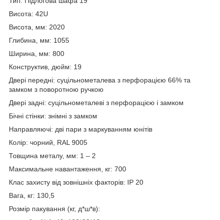
Тип: Підлогова шафа 19″
Висота: 42U
Висота, мм: 2020
Глибина, мм: 1055
Ширина, мм: 800
Конструктив, дюйм: 19
Двері передні: суцільнометалева з перфорацією 66% та
замком з поворотною ручкою
Двері задні: суцільнометалеві з перфорацією і замком
Бічні стінки: знімні з замком
Направляючі: дві пари з маркуванням юнітів
Колір: чорний, RAL 9005
Товщина металу, мм: 1 – 2
Максимальне навантаження, кг: 700
Клас захисту від зовнішніх факторів: IP 20
Вага, кг: 130,5
Розмір пакування (кг, д*ш*в):