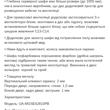
• Глибина серверної шафи має більші розміри (до 1055 мм),
ніж в аналогічних виробників, що дає додатковий простір для
розміщення кабелю та вентиляції.
• Для примусової вентиляції додатково застосовуються 3-х
вентиляторні блоки, монтовані в дах або підлогу, можливе
встановлення більше одного блоку, що між собою з’єднуються
шнуром живлення С13-С14.
• Додатково для захисту шафи від потрапляння пилу можливо
встановити щітковий ввід.
• Ніжки йдуть в комплекті, колеса замовляються окремо.
• Шафа пофарбована порошковою фарбою (дрібна шагрень
матова) підібраною таким чином, аби вона мала естетичний
вигляд та тривалий термін експлуатації. Виконана в двох
кольорах: чорний та сірий.
• Товщина металу:
Вертикальний елемент каркасу: 2 мм
Передні двері, направляючі, стінки: 1,5 мм
Бокові двері, задні двері, заглушки: 1 мм.
Характеристики:
Модель: UA-MGSE42810PB