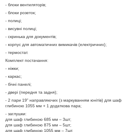
- блоки вентиляторів;
- блоки розеток;
- полиці;
- висувні полиці;
- скринька для документів;
- корпус для автоматичних вимикачів (електричних);
- термостат.
Комплект постачання:
- ніжки;
- каркас;
- бічні панелі;
- двері (передня та задня);
- 2 пари 19" направляючих (з маркуванням юнітів) для шаф
глибиною 1055 мм + 1 додаткова пара;
- заглушки:
для шаф глибиною 685 мм – 3шт;
для шаф глибиною 875 мм – 5шт;
для шаф глибиною 1055 мм – 7шт.