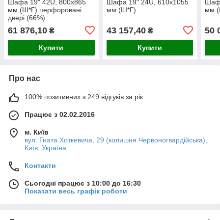
Шафа 19" 42U, 800х865
Шафа 19" 24U, 610х1055
Шафа
мм (Ш*Г) перфоровані
мм (Ш*Г)
мм (
двері (66%)
61 876,10
43 157,40
50 
₴
₴
Купити
Купити
Про нас
100% позитивних з 249 відгуків за рік
Працює з 02.02.2016
м. Київ
вул. Гната Хоткевича, 29 (колишня Червоногвардійська),
Київ, Україна
Контакти
Сьогодні працює з 10:00 до 16:30
Показати весь графік роботи