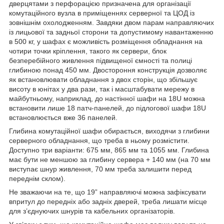
дверцятами з перфорацією призначена для організації
комутаційного вузла в приміщеннях серверної та ЦОД із
зовнішнім охолодженням. Завдяки двом парам направляючих
із лицьової та задньої сторони та допустимому навантаженню
в 500 кг, у шафах є можливість розміщення обладнання на
чотири точки кріплення, такого як сервери, блок
безперебійного живлення підвищеної ємності та полиці
глибиною понад 450 мм. Двостороння конструкція дозволяє
як встановлювати обладнання з двох сторін, що збільшує
висоту в юнітах у два рази, так і масштабувати мережу в
майбутньому, наприклад, до настінної шафи на 18U можна
встановити лише 18 патч-панелей, до підлогової шафи 18U
встановлюється вже 36 панелей.
Глибина комутаційної шафи обирається, виходячи з глибини
серверного обладнання, що треба в ньому розмістити.
Доступно три варіанти: 675 мм, 865 мм та 1055 мм. Глибина
має бути не меншою за глибину сервера + 140 мм (на 70 мм
виступає шнур живлення, 70 мм треба залишити перед
переднім склом).
Не зважаючи на те, що 19” направляючі можна зафіксувати
впритул до передніх або задніх дверей, треба лишати місце
для з’єднуючих шнурів та кабельних організаторів.