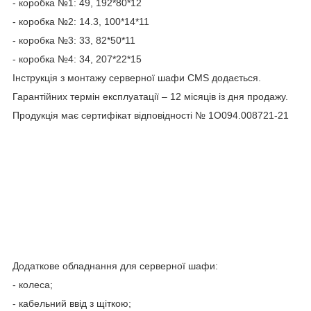
- коробка №1: 49, 192*80*12
- коробка №2: 14.3, 100*14*11
- коробка №3: 33, 82*50*11
- коробка №4: 34, 207*22*15
Інструкція з монтажу серверної шафи CMS додається.
Гарантійних термін експлуатації – 12 місяців із дня продажу.
Продукція має сертифікат відповідності № 1О094.008721-21
Додаткове обладнання для серверної шафи:
- колеса;
- кабельний ввід з щіткою;