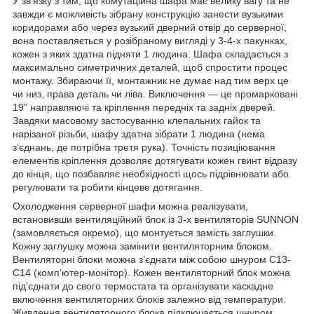
У зв’язку з тим, що комутаційна шафа має велику вагу та не
завжди є можливість зібрану конструкцію занести вузькими
коридорами або через вузький дверний отвір до серверної,
вона поставляється у розібраному вигляді у 3-4-х пакунках,
кожен з яких здатна підняти 1 людина. Шафа складається з
максимально симетричних деталей, щоб спростити процес
монтажу. Збираючи її, монтажник не думає над тим верх це
чи низ, права деталь чи ліва. Виключення — це промарковані
19” направляючі та кріплення передніх та задніх дверей.
Завдяки масовому застосуванню клепальних гайок та
нарізаної різьби, шафу здатна зібрати 1 людина (нема
з’єднань, де потрібна третя рука). Точність позиціювання
елементів кріплення дозволяє дотягувати кожен гвинт відразу
до кінця, що позбавляє необхідності щось підрівнювати або
регулювати та робити кінцеве дотягання.
Охолодження серверної шафи можна реалізувати,
встановивши вентиляційний блок із 3-х вентиляторів SUNNON
(замовляється окремо), що монтується замість заглушки.
Кожну заглушку можна замінити вентиляторним блоком.
Вентиляторні блоки можна з’єднати між собою шнуром С13-
С14 (комп’ютер-монітор). Кожен вентиляторний блок можна
під’єднати до свого термостата та організувати каскадне
включення вентиляторних блоків залежно від температури.
Живлення вентиляторного блока підключається шнуром