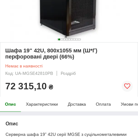
Шафа 19" 42U, 800х1055 мм (Ш*Г)
перфоровані двері (66%)
Немає в наявності
Код: UA-MGSE42810PB
Роздріб
72 315,10
₴
Опис
Характеристики
Доставка
Оплата
Умови п
Опис
Серверна шафа 19” 42U серії MGSE з суцільнометалевими