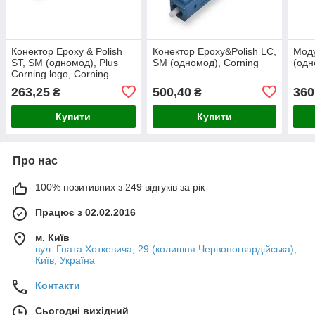
Конектор Epoxy & Polish
Конектор Epoxy&Polish LC,
Мод
ST, SM (одномод), Plus
SM (одномод), Corning
(одн
Corning logo, Corning.
263,25
500,40
360
₴
₴
Купити
Купити
Про нас
100% позитивних з 249 відгуків за рік
Працює з 02.02.2016
м. Київ
вул. Гната Хоткевича, 29 (колишня Червоногвардійська),
Київ, Україна
Контакти
Сьогодні вихідний