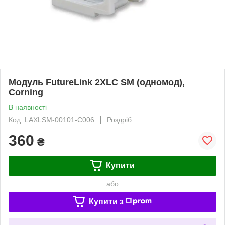
Модуль FutureLink 2XLC SM (одномод),
Corning
В наявності
Код: LAXLSM-00101-C006
Роздріб
360
₴
Купити
або
Купити з