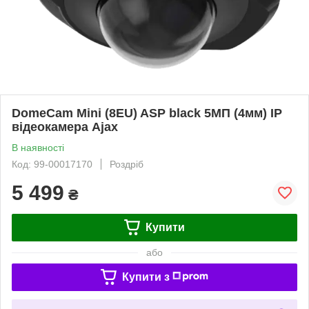
DomeCam Mini (8EU) ASP black 5МП (4мм) IP
відеокамера Ajax
В наявності
Код: 99-00017170
Роздріб
5 499
₴
Купити
або
Купити з