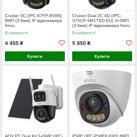
Cruiser SC (IPC-K7FP-8V0N)
Cruiser Dual 2C 4G (IPC-
8МП (3.6мм) IP відеокамера
S7XCP-6M1TED-EU) 3+3МП
Imou
(3.6мм) IP відеокамера Imou
В наявності
В наявності
4 455
5 850
₴
₴
Купити
Купити
AOV PT Dual Kit 5+5MP (IPC-
PS8E (IPC-PS8EP-8X0) 8МП