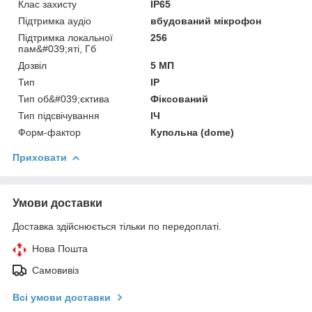
Клас захисту
IP65
Підтримка аудіо
вбудований мікрофон
Підтримка локальної
256
пам&#039;яті, Гб
Дозвіл
5 МП
Тип
IP
Тип об&#039;єктива
Фіксований
Тип підсвічування
ІЧ
Форм-фактор
Купольна (dome)
Приховати
Умови доставки
Доставка здійснюється тільки по передоплаті.
Нова Пошта
Самовивіз
Всі умови доставки