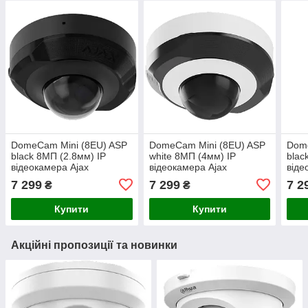
DomeCam Mini (8EU) ASP
DomeCam Mini (8EU) ASP
Dome
black 8МП (2.8мм) IP
white 8МП (4мм) IP
blac
відеокамера Ajax
відеокамера Ajax
віде
7 299
7 299
7 2
₴
₴
Купити
Купити
Акційні пропозиції та новинки