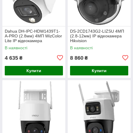
Dahua DH-IPC-HDW1439T1-
DS-2CD1743G2-LIZSU 4МП
A-PRO (2.8мм) 4МП WizColor
(2.8-12мм) IP відеокамера
Lite IP відеокамера
Hikvision
В наявності
В наявності
4 635
8 860
₴
₴
Купити
Купити