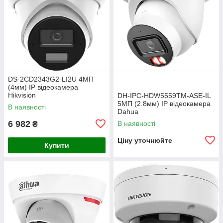
DS-2CD2343G2-LI2U 4МП
(4мм) IP відеокамера
Hikvision
DH-IPC-HDW5559TM-ASE-IL
5МП (2.8мм) IP відеокамера
В наявності
Dahua
6 982
В наявності
₴
Ціну уточнюйте
Купити