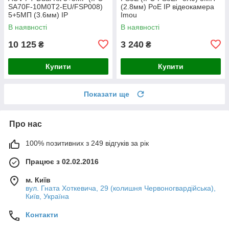
SA70F-10M0T2-EU/FSP008)
(2.8мм) PoE IP відеокамера
5+5МП (3.6мм) IP
Imou
відеокамера Imou
В наявності
В наявності
10 125
3 240
₴
₴
Купити
Купити
Показати ще
Про нас
100% позитивних з 249 відгуків за рік
Працює з 02.02.2016
м. Київ
вул. Гната Хоткевича, 29 (колишня Червоногвардійська),
Київ, Україна
Контакти