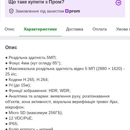
Що таке купити з Пром?
Замовлення під захистом
Опис
Характеристики
Доставка
Оплата
Умови 
Опис
● Роздільна здатність 5МП;
● Фокус 4мм (кут огляду 85°);
● Максимальна роздільна здатність відео 5 МП (2880 × 1620) -
25 к\с;
● Кодеки H.265, H.264;
● ІЧ (до 15м);
● Функції зображення: HDR, WDR;
● Аналітика та аларми: виявлення руху, розпізнавання
об'єктів, зона активності, візуальна верифікація тривог Ajax,
мікрофон;
● Micro SD (максимум 256ГБ);
● 12 VDC/PoE;
● IP65;
● Колір корпусу – чорний