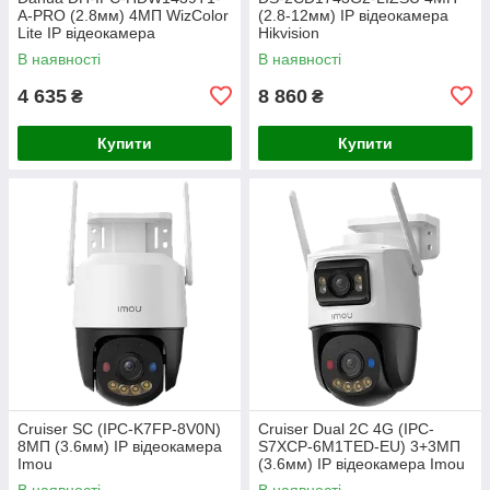
A-PRO (2.8мм) 4МП WizColor
(2.8-12мм) IP відеокамера
Lite IP відеокамера
Hikvision
В наявності
В наявності
4 635
8 860
₴
₴
Купити
Купити
Cruiser SC (IPC-K7FP-8V0N)
Cruiser Dual 2C 4G (IPC-
8МП (3.6мм) IP відеокамера
S7XCP-6M1TED-EU) 3+3МП
Imou
(3.6мм) IP відеокамера Imou
В наявності
В наявності