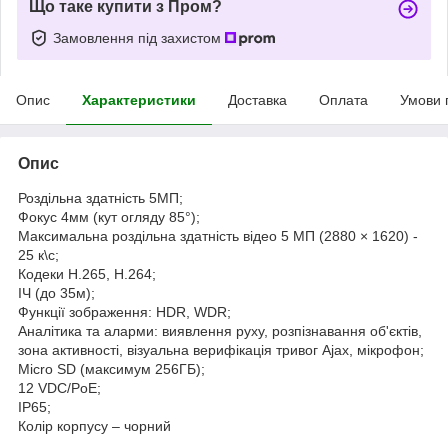
Що таке купити з Пром?
Замовлення під захистом
Опис
Характеристики
Доставка
Оплата
Умови 
Опис
Роздільна здатність 5МП;
Фокус 4мм (кут огляду 85°);
Максимальна роздільна здатність відео 5 МП (2880 × 1620) -
25 к\с;
Кодеки H.265, H.264;
ІЧ (до 35м);
Функції зображення: HDR, WDR;
Аналітика та аларми: виявлення руху, розпізнавання об'єктів,
зона активності, візуальна верифікація тривог Ajax, мікрофон;
Micro SD (максимум 256ГБ);
12 VDC/PoE;
IP65;
Колір корпусу – чорний