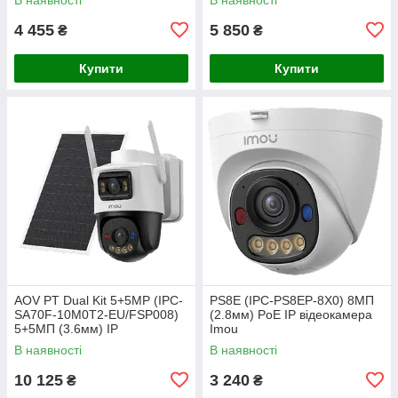
4 455
5 850
₴
₴
Купити
Купити
AOV PT Dual Kit 5+5MP (IPC-
PS8E (IPC-PS8EP-8X0) 8МП
SA70F-10M0T2-EU/FSP008)
(2.8мм) PoE IP відеокамера
5+5МП (3.6мм) IP
Imou
відеокамера Imou
В наявності
В наявності
10 125
3 240
₴
₴