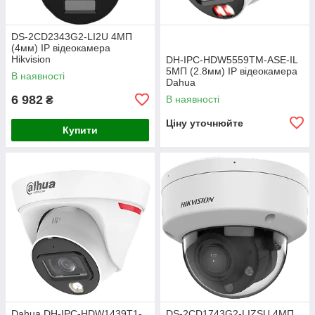
DS-2CD2343G2-LI2U 4МП
(4мм) IP відеокамера
Hikvision
DH-IPC-HDW5559TM-ASE-IL
5МП (2.8мм) IP відеокамера
В наявності
Dahua
6 982
В наявності
₴
Ціну уточнюйте
Купити
Dahua DH-IPC-HDW1439T1-
DS-2CD1743G2-LIZSU 4МП