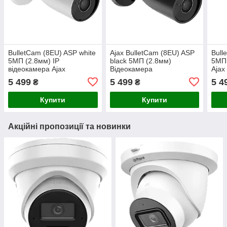
BulletCam (8EU) ASP white
Ajax BulletCam (8EU) ASP
Bull
5МП (2.8мм) IP
black 5МП (2.8мм)
5МП 
відеокамера Ajax
Відеокамера
Ajax
5 499
5 499
5 4
₴
₴
Купити
Купити
Акційні пропозиції та новинки