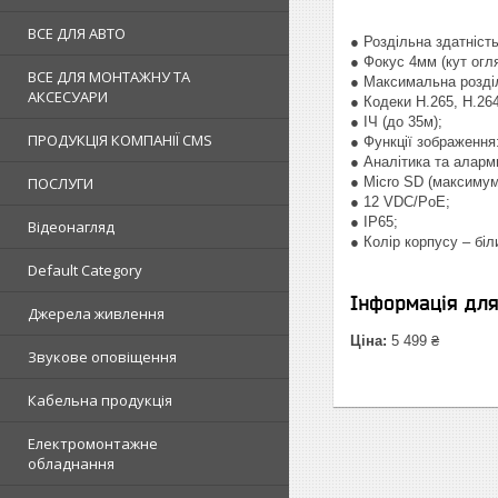
ВСЕ ДЛЯ АВТО
● Роздільна здатніст
● Фокус 4мм (кут огля
ВСЕ ДЛЯ МОНТАЖНУ ТА
● Максимальна розділь
АКСЕСУАРИ
● Кодеки H.265, H.264
● ІЧ (до 35м);
ПРОДУКЦІЯ КОМПАНІЇ CMS
● Функції зображенн
● Аналітика та аларми
ПОСЛУГИ
● Micro SD (максимум
● 12 VDC/PoE;
● IP65;
Відеонагляд
● Колір корпусу – біл
Default Category
Інформація дл
Джерела живлення
Ціна:
5 499 ₴
Звукове оповіщення
Кабельна продукція
Електромонтажне
обладнання