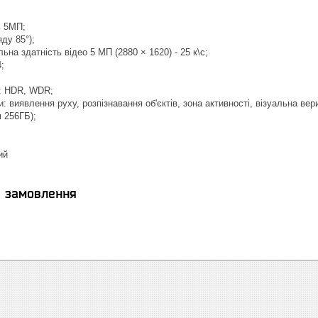
ь 5МП;
ду 85°);
на здатність відео 5 МП (2880 × 1620) - 25 к\с;
;
я: HDR, WDR;
: виявлення руху, розпізнавання об'єктів, зона активності, візуальна вер
 256ГБ);
ий
я замовлення