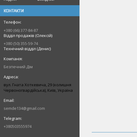
КОНТАКТИ
+380 (66) 377-84-87
Відділ продажів (Олексій)
+380 (50) 355-59-74
Технічний відділ (Денис)
Безпечний Дім
вул. Гната Хоткевича, 29 (колишня
Червоногвардійська), Київ, Україна
semde134@gmail.com
+380503555974