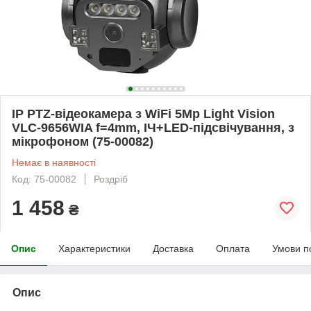
IP PTZ-відеокамера з WiFi 5Mp Light Vision
VLC-9656WIA f=4mm, ІЧ+LED-підсвічування, з
мікрофоном (75-00082)
Немає в наявності
Код: 75-00082
Роздріб
1 458
₴
Опис
Характеристики
Доставка
Оплата
Умови п
Опис