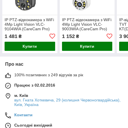
IP PTZ-відеокамера з WiFi
IP PTZ-відеокамера з WiFi
IP-в
4Mp Light Vision VLC-
4Mp Light Vision VLC-
TVT
9104WIA (CareCam Pro)
9003WIA (CareCam Pro)
KT(D
f=4mm, ІЧ+LED-
f=4mm, ІЧ+LED-
f=2.
1 481
1 152
3 9
₴
₴
підсвічування, з
підсвічування, з
підс
мікрофоном (75-00355)
мікрофоном (75-00356)
мікр
Купити
Купити
комп
Про нас
100% позитивних з 249 відгуків за рік
Працює з 02.02.2016
м. Київ
вул. Гната Хоткевича, 29 (колишня Червоногвардійська),
Київ, Україна
Контакти
Сьогодні вихідний