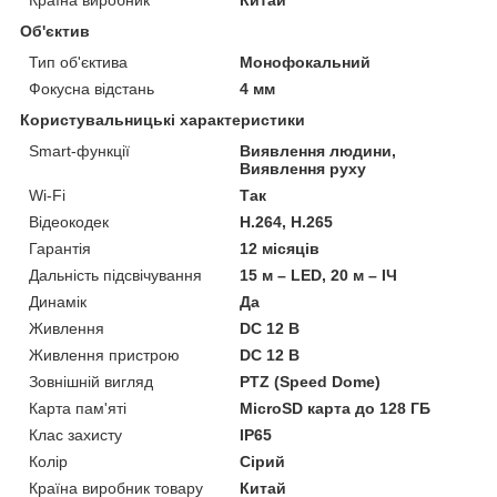
Об'єктив
Тип об'єктива
Монофокальний
Фокусна відстань
4 мм
Користувальницькі характеристики
Smart-функції
Виявлення людини,
Виявлення руху
Wi-Fi
Так
Відеокодек
H.264, H.265
Гарантія
12 місяців
Дальність підсвічування
15 м – LED, 20 м – ІЧ
Динамік
Да
Живлення
DC 12 В
Живлення пристрою
DC 12 В
Зовнішній вигляд
PTZ (Speed Dome)
Карта пам'яті
MicroSD карта до 128 ГБ
Клас захисту
IP65
Колір
Сірий
Країна виробник товару
Китай