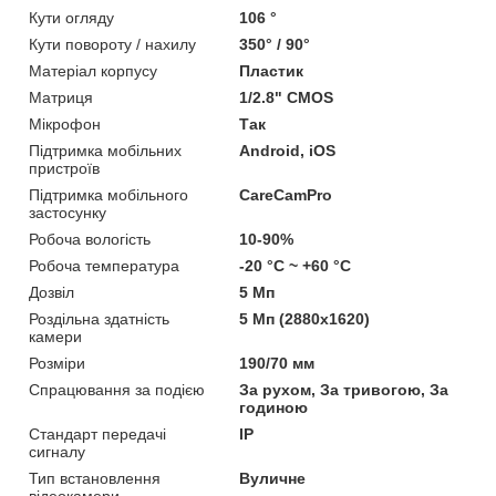
Кути огляду
106 °
Кути повороту / нахилу
350° / 90°
Матеріал корпусу
Пластик
Матриця
1/2.8" CMOS
Мікрофон
Так
Підтримка мобільних
Android, iOS
пристроїв
Підтримка мобільного
CareCamPro
застосунку
Робоча вологість
10-90%
Робоча температура
-20 °C ~ +60 °C
Дозвіл
5 Мп
Роздільна здатність
5 Мп (2880x1620)
камери
Розміри
190/70 мм
Спрацювання за подією
За рухом, За тривогою, За
годиною
Стандарт передачі
IP
сигналу
Тип встановлення
Вуличне
відеокамери