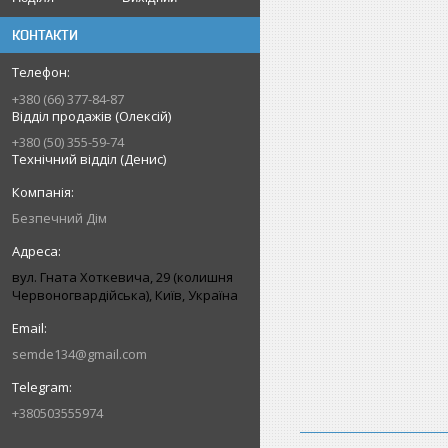
КОНТАКТИ
+380 (66) 377-84-87
Відділ продажів (Олексій)
+380 (50) 355-59-74
Технічний відділ (Денис)
Безпечний Дім
вул. Гната Хоткевича, 29 (колишня
Червоногвардійська), Київ, Україна
semde134@gmail.com
+380503555974