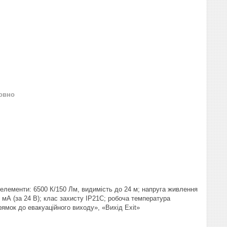
овно
елементи: 6500 К/150 Лм, видимість до 24 м; напруга живлення
 мА (за 24 В); клас захисту IP21C; робоча температура
прямок до евакуаційного виходу», «Вихід Exit»