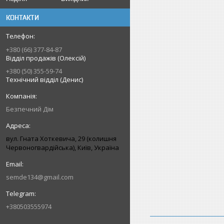
КОНТАКТИ
+380 (66) 377-84-87
Відділ продажів (Олексій)
+380 (50) 355-59-74
Технічний відділ (Денис)
Безпечний Дім
вул. Гната Хоткевича, 29 (колишня
Червоногвардійська), Київ, Україна
semde134@gmail.com
+380503555974