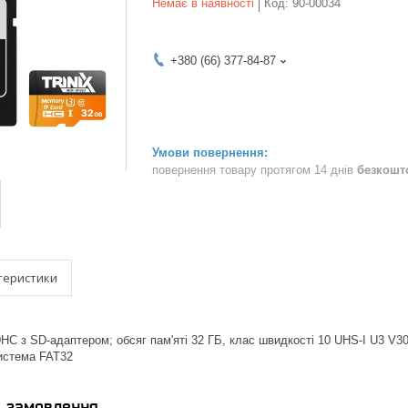
Немає в наявності
Код:
90-00034
+380 (66) 377-84-87
повернення товару протягом 14 днів
безкошт
теристики
DHC з SD-адаптером; обсяг пам'яті 32 ГБ, клас швидкості 10 UHS-I U3 V30
истема FAT32
я замовлення