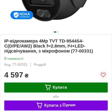
IP-відеокамера 4Mp TVT TD-9544S4-
C(D/PE/AW2) Black f=2.8mm, ІЧ+LED-
підсвічування, з мікрофоном (77-00331)
В наявності
Код: 77-00331
Роздріб
4 597
₴
Купити
або
Купити з