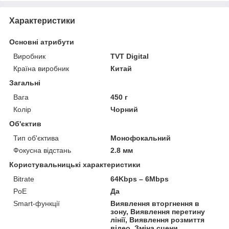
Характеристики
Основні атрибути
Виробник
TVT Digital
Країна виробник
Китай
Загальні
Вага
450 г
Колір
Чорний
Об'єктив
Тип об'єктива
Монофокальний
Фокусна відстань
2.8 мм
Користувальницькі характеристики
Bitrate
64Kbps – 6Mbps
PoE
Да
Smart-функції
Виявлення вторгнення в
зону, Виявлення перетину
лінії, Виявлення розмиття
відео, Зміна сцени,