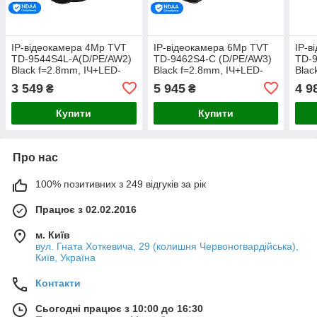
IP-відеокамера 4Mp TVT
IP-відеокамера 6Mp TVT
IP-в
TD-9544S4L-A(D/PE/AW2)
TD-9462S4-C (D/PE/AW3)
TD-
Black f=2.8mm, ІЧ+LED-
Black f=2.8mm, ІЧ+LED-
Blac
підсвічування, з
підсвічування, з
підс
3 549
5 945
4 9
₴
₴
мікрофоном (77-00476)
мікрофоном (77-00404)
мікр
Купити
Купити
Про нас
100% позитивних з 249 відгуків за рік
Працює з 02.02.2016
м. Київ
вул. Гната Хоткевича, 29 (колишня Червоногвардійська),
Київ, Україна
Контакти
Сьогодні працює з 10:00 до 16:30