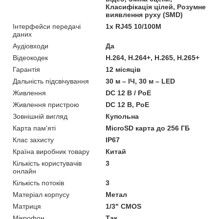
Класифікація цілей, Розумне
виявлення руху (SMD)
Інтерфейси передачі
1x RJ45 10/100M
даних
Аудіовходи
Да
Відеокодек
H.264, H.264+, H.265, H.265+
Гарантія
12 місяців
Дальність підсвічування
30 м – ІЧ, 30 м – LED
Живлення
DC 12 В / PoE
Живлення пристрою
DC 12 В, PoE
Зовнішній вигляд
Купольна
Карта пам'яті
MicroSD карта до 256 ГБ
Клас захисту
IP67
Країна виробник товару
Китай
Кількість користувачів
3
онлайн
Кількість потоків
3
Матеріал корпусу
Метал
Матриця
1/3" CMOS
Мікрофон
Так