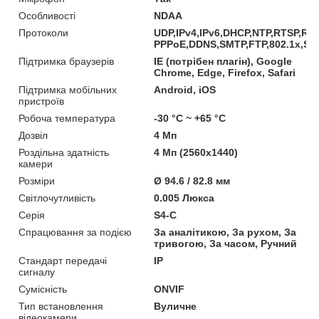
Особливості
NDAA
Протоколи
UDP,IPv4,IPv6,DHCP,NTP,RTSP,RT
PPPoE,DDNS,SMTP,FTP,802.1x,SN
Підтримка браузерів
IE (потрібен плагін), Google
Chrome, Edge, Firefox, Safari
Підтримка мобільних
Android, iOS
пристроїв
Робоча температура
-30 °C ~ +65 °C
Дозвіл
4 Мп
Роздільна здатність
4 Мп (2560x1440)
камери
Розміри
Ø 94.6 / 82.8 мм
Світлочутливість
0.005 Люкса
Серія
S4-C
Спрацювання за подією
За аналітикою, За рухом, За
тривогою, За часом, Ручний
Стандарт передачі
IP
сигналу
Сумісність
ONVIF
Тип встановлення
Вуличне
відеокамери