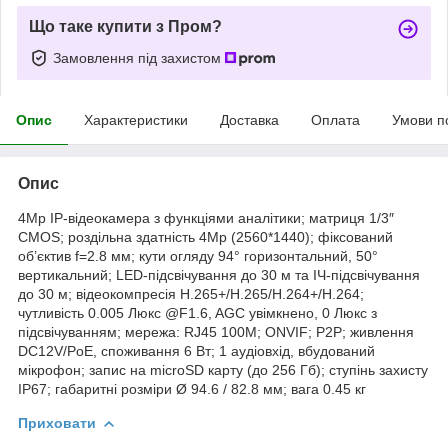
Що таке купити з Пром?
Замовлення під захистом
Опис
Характеристики
Доставка
Оплата
Умови п
Опис
4Mp IP-відеокамера з функціями аналітики; матриця 1/3″
CMOS; роздільна здатність 4Mp (2560*1440); фіксований
об’єктив f=2.8 мм; кути огляду 94° горизонтальний, 50°
вертикальний; LED-підсвічування до 30 м та ІЧ-підсвічування
до 30 м; відеокомпресія H.265+/H.265/H.264+/H.264;
чутливість 0.005 Люкс @F1.6, AGC увімкнено, 0 Люкс з
підсвічуванням; мережа: RJ45 100M; ONVIF; P2P; живлення
DC12V/PoE, споживання 6 Вт; 1 аудіовхід, вбудований
мікрофон; запис на microSD карту (до 256 Гб); ступінь захисту
IP67; габаритні розміри Ø 94.6 / 82.8 мм; вага 0.45 кг
Приховати