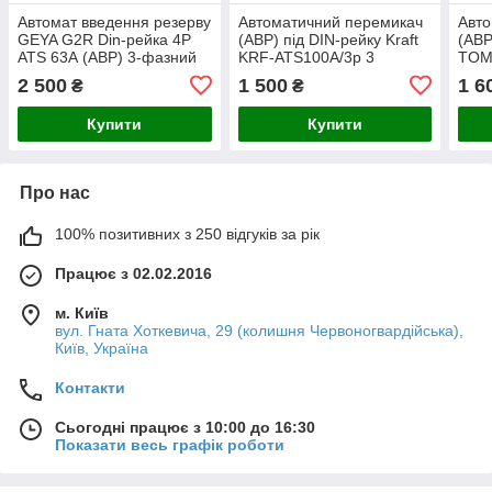
Автомат введення резерву
Автоматичний перемикач
Авто
GEYA G2R Din-рейка 4P
(АВР) під DIN-рейку Kraft
(АВР
ATS 63А (АВР) 3-фазний
KRF-ATS100A/3p 3
TOM
4-х полюсний 5 модулів
полюси (51-00101)
полю
2 500
1 500
1 6
₴
₴
Купити
Купити
Про нас
100% позитивних з 250 відгуків за рік
Працює з 02.02.2016
м. Київ
вул. Гната Хоткевича, 29 (колишня Червоногвардійська),
Київ, Україна
Контакти
Сьогодні працює з 10:00 до 16:30
Показати весь графік роботи