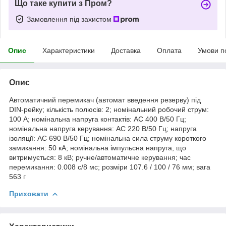
Що таке купити з Пром?
Замовлення під захистом
Опис
Характеристики
Доставка
Оплата
Умови п
Опис
Автоматичний перемикач (автомат введення резерву) під
DIN-рейку; кількість полюсів: 2; номінальний робочий струм:
100 А; номінальна напруга контактів: АС 400 В/50 Гц;
номінальна напруга керування: АС 220 В/50 Гц; напруга
ізоляції: АС 690 В/50 Гц; номінальна сила струму короткого
замикання: 50 кА; номінальна імпульсна напруга, що
витримується: 8 кВ; ручне/автоматичне керування; час
перемикання: 0.008 с/8 мс; розміри 107.6 / 100 / 76 мм; вага
563 г
Приховати