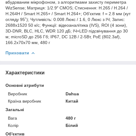
вбудованим мікрофоном, з алгоритмами захисту периметра
WizSense; Матриця: 1/2.9″ CMOS; Стиснення: H.265 / H.264 /
H.264H / Smart H.265+ / Smart H.264+; Об'єктив: f = 2.8 мм (кут
огляду 95˚); Чутливість: 0.008 Люкс / 1.6, 0 Люкс з ІЧ; Запис:
2688x1520 50 к/с; Функції: відеоаналітика (IVS), ROI (4 зони),
3D-DNR, BLC, HLC, WDR 120 дБ; ІЧ+LED підсвічування до 30
м; microSD до 256 Гб; IP67, DC 12В / 2-5Вт, PoE (802.3af),
166.2x70x70 мм, 480 г
Приховати
Характеристики
Основні атрибути
Виробник
Dahua
Країна виробник
Китай
Загальні
Вага
480 г
Колір
Білий
Об'єктив