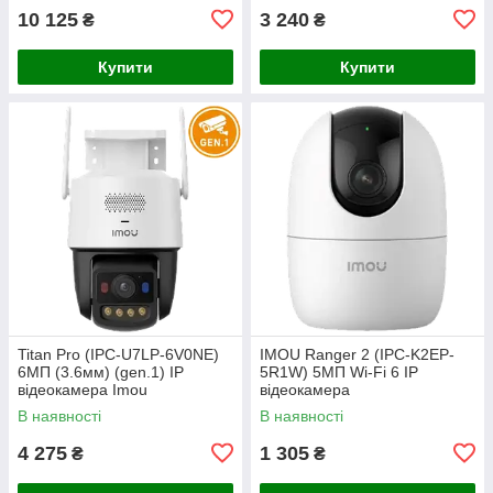
10 125
3 240
₴
₴
Купити
Купити
Titan Pro (IPC-U7LP-6V0NE)
IMOU Ranger 2 (IPC-K2EP-
6МП (3.6мм) (gen.1) IP
5R1W) 5МП Wi-Fi 6 IP
відеокамера Imou
відеокамера
В наявності
В наявності
4 275
1 305
₴
₴