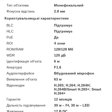
Тип об'єктива
Монофокальний
Фокусна відстань
2.8 мм
Користувальницькі характеристики
BLC
Підтримує
HLC
Підтримує
PoE
Да
ROI
4 зони
ROM/RAM
128/128 Мб
WDR
120 дБ
Ідентифікація об'єкта
6 м
Апертура
F1.6
Аудіоінтерфейси
Вбудований мікрофон
Виявлення об'єкта
63 м
Відеокодек
H.265; H.264; H.264H;
H.264B/Smart H.265+; Smart
H.264+
Гарантія
12 місяців
Дальність підсвічування
30 м – ІЧ, 30 м – LED
Живлення
12 В DC