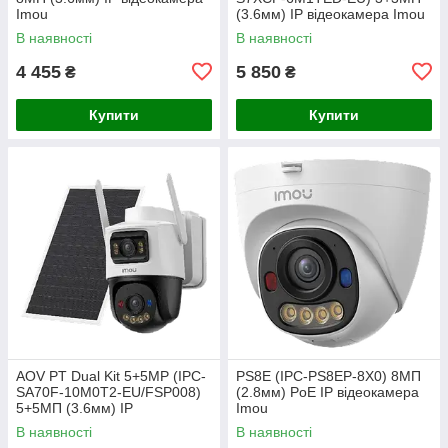
Imou
(3.6мм) IP відеокамера Imou
В наявності
В наявності
4 455
5 850
₴
₴
Купити
Купити
AOV PT Dual Kit 5+5MP (IPC-
PS8E (IPC-PS8EP-8X0) 8МП
SA70F-10M0T2-EU/FSP008)
(2.8мм) PoE IP відеокамера
5+5МП (3.6мм) IP
Imou
відеокамера Imou
В наявності
В наявності