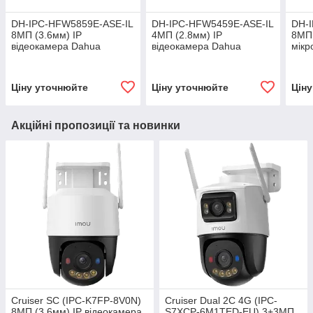
DH-IPC-HFW5859E-ASE-IL
DH-IPC-HFW5459E-ASE-IL
DH-
8МП (3.6мм) IP
4МП (2.8мм) IP
8МП 
відеокамера Dahua
відеокамера Dahua
мікр
віде
Ціну уточнюйте
Ціну уточнюйте
Цін
Акційні пропозиції та новинки
Cruiser SC (IPC-K7FP-8V0N)
Cruiser Dual 2C 4G (IPC-
8МП (3.6мм) IP відеокамера
S7XCP-6M1TED-EU) 3+3МП