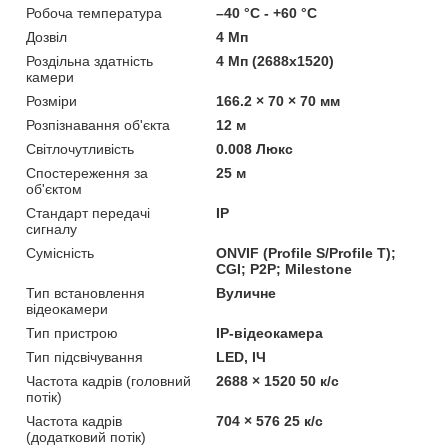
Робоча температура
–40 °C - +60 °C
Дозвіл
4 Мп
Роздільна здатність
4 Мп (2688x1520)
камери
Розміри
166.2 × 70 × 70 мм
Розпізнавання об'єкта
12 м
Світлочутливість
0.008 Люкс
Спостереження за
25 м
об'єктом
Стандарт передачі
IP
сигналу
Сумісність
ONVIF (Profile S/Profile T);
CGI; P2P; Milestone
Тип встановлення
Вуличне
відеокамери
Тип пристрою
IP-відеокамера
Тип підсвічування
LED, ІЧ
Частота кадрів (головний
2688 × 1520 50 к/с
потік)
Частота кадрів
704 × 576 25 к/с
(додатковий потік)