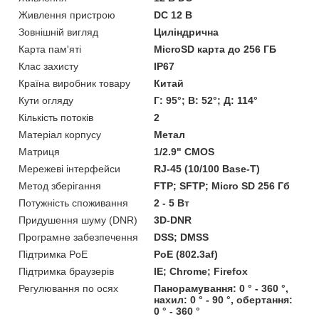
Живлення пристрою
DC 12 В
Зовнішній вигляд
Циліндрична
Карта пам'яті
MicroSD карта до 256 ГБ
Клас захисту
IP67
Країна виробник товару
Китай
Кути огляду
Г: 95°; В: 52°; Д: 114°
Кількість потоків
2
Матеріал корпусу
Метал
Матриця
1/2.9" CMOS
Мережеві інтерфейси
RJ-45 (10/100 Base-T)
Метод зберігання
FTP; SFTP; Micro SD 256 Гб
Потужність споживання
2 - 5 Вт
Придушення шуму (DNR)
3D-DNR
Програмне забезпечення
DSS; DMSS
Підтримка PoE
PoE (802.3af)
Підтримка браузерів
IE; Chrome; Firefox
Регулювання по осях
Панорамування: 0 ° - 360 °,
нахил: 0 ° - 90 °, обертання:
0 ° - 360 °