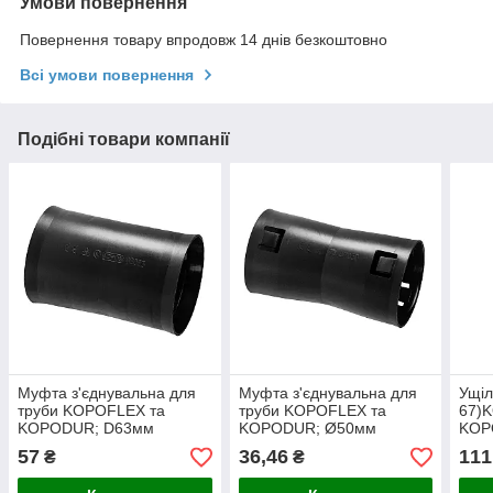
Умови повернення
Повернення товару впродовж 14 днів безкоштовно
Всі умови повернення
Подібні товари компанії
Муфта з'єднувальна для
Муфта з'єднувальна для
Ущіл
труби KOPOFLEX та
труби KOPOFLEX та
67)
KOPODUR; D63мм
KOPODUR; Ø50мм
KOP
д.40
57
36,46
111
₴
₴