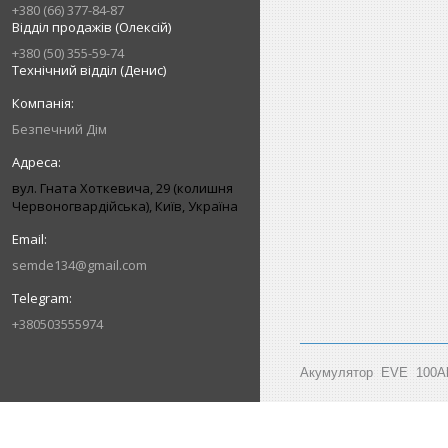
+380 (66) 377-84-87
Відділ продажів (Олексій)
+380 (50) 355-59-74
Технічний відділ (Денис)
Безпечний Дім
вул. Гната Хоткевича, 29 (колишня
Червоногвардійська), Київ, Україна
semde134@gmail.com
+380503555974
Акумулятор EVE 100Ah 