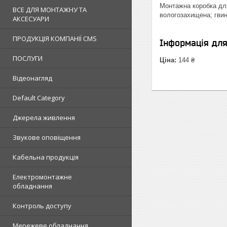
Монтажна коробка для
ВСЕ ДЛЯ МОНТАЖНУ ТА
вологозахищена; гвинт
АКСЕСУАРИ
ПРОДУКЦІЯ КОМПАНІЇ CMS
Інформація дл
ПОСЛУГИ
Ціна:
144 ₴
Відеонагляд
Default Category
Джерела живлення
Звукове оповіщення
Кабельна продукція
Електромонтажне
обладнання
Контроль доступу
Мережеве обладнання