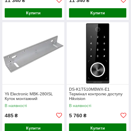
11 340
11 340
₴
₴
Купити
Купити
DS-K1T510MBWX-E1
Yli Electronic MBK-280ISL
Термінал контролю доступу
Куток монтажний
Hikvision
В наявності
В наявності
485
5 760
₴
₴
Купити
Купити