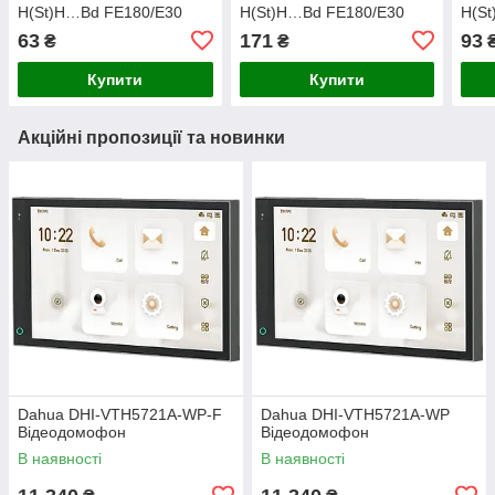
H(St)H…Bd FE180/E30
H(St)H…Bd FE180/E30
H(S
2x2x0.8 (31-00145)
2x2x1.5 (31-00149)
1x2x
63
171
93
₴
₴
Купити
Купити
Акційні пропозиції та новинки
Dahua DHI-VTH5721A-WP-F
Dahua DHI-VTH5721A-WP
Відеодомофон
Відеодомофон
В наявності
В наявності